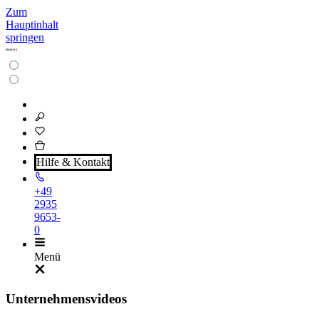
Zum
Hauptinhalt
springen
Hilfe & Kontakt
+49
2935
9653-
0
Menü
Unternehmensvideos