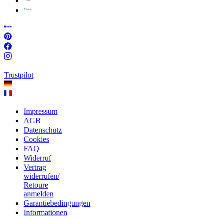
Trustpilot
Impressum
AGB
Datenschutz
Cookies
FAQ
Widerruf
Vertrag
widerrufen/
Retoure
anmelden
Garantiebedingungen
Informationen