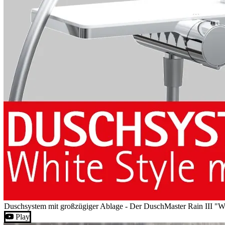
Duschsystem mit großzügiger Ablage - Der DuschMaster Rain III "Wh
Play