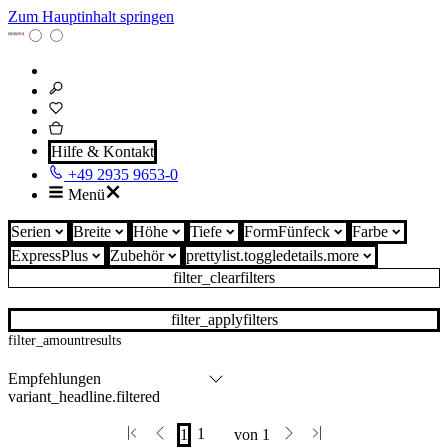
Zum Hauptinhalt springen
Hilfe & Kontakt
+49 2935 9653-0
Menü
Serien
Breite
Höhe
Tiefe
Form
Fünfeck
Farbe
ExpressPlus
Zubehör
prettylist.toggledetails.more
filter_clearfilters
filter_applyfilters
filter_amountresults
variant_headline.filtered