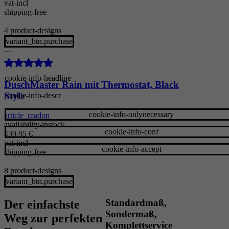
vat-incl
shipping-free
4 product-designs
variant_btn.purchase
DuschMaster Rain mit Thermostat, Black
Style
cookie-info-descr
cookie-info-onlynecessary
article_readon
availability-instock
cookie-info-conf
439,95
€
vat-incl
cookie-info-accept
shipping-free
8 product-designs
variant_btn.purchase
Standardmaß,
Der einfachste
Sondermaß,
Weg zur perfekten
Komplettservice