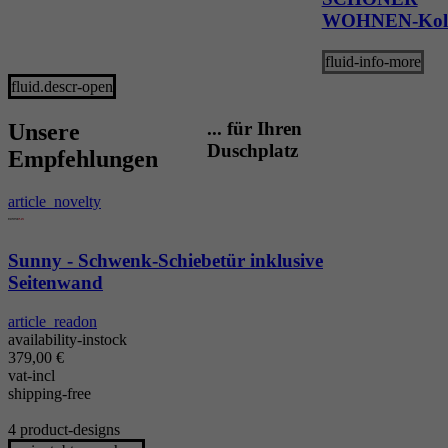
WOHNEN-Koll
fluid-info-more
fluid.descr-open
... für Ihren
Unsere
Duschplatz
Empfehlungen
article_novelty
Sunny - Schwenk-Schiebetür inklusive
Seitenwand
article_readon
availability-instock
379,00
€
vat-incl
shipping-free
4 product-designs