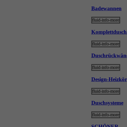
Badewannen
fluid-info-more
Komplettdusch
fluid-info-more
Duschrückwän
fluid-info-more
Design-Heizkör
fluid-info-more
Duschsysteme
fluid-info-more
SCHÖNER