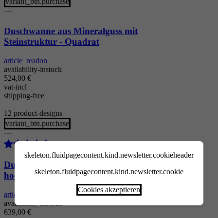
variant_btn.purchase
Duschwanne aus Mineralguss mit
Steinstruktur - Quadrat
article_readon
availability-instock
524,00
€
vat-incl
shipping-free
12 product-designs
variant_btn.purchase
skeleton.fluidpagecontent.kind.newsletter.cookieheader
Duschrückwand - Stein Grau-hell (702),
skeleton.fluidpagecontent.kind.newsletter.cookie
hochglänzende Oberfläche
Cookies akzeptieren
article_readon
availability-instock
639,00
€