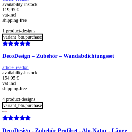
availability-instock
119,95
€
vat-incl
shipping-free
1 product-designs
variant_btn.purchase
DecoDesign – Zubehör – Wandabdichtungsset
article_readon
availability-instock
154,95
€
vat-incl
shipping-free
4 product-designs
variant_btn.purchase
DecoDesign - Zubehör Profilset - Alu-Natur - Länge