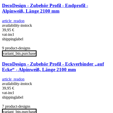
DecoDesign - Zubehör Profil - Endprofil -
Alpinweiß, Länge 2100 mm
article_readon
availability-instock
39,95
€
vat-incl
shippinglabel
9 product-designs
variant_btn.purchase
DecoDesign - Zubehör Profil - Eckverbinder „auf
Ecke“ - Alpinweiß, Länge 2100 mm
article_readon
availability-instock
39,95
€
vat-incl
shippinglabel
7 product-designs
variant_btn.purchase