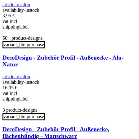
article_readon
availability-instock
3,95
€
vat-incl
shippinglabel
50+ product-designs
variant_btn.purchase
DecoDesign - Zubehör Profil - Außenecke - Alu-
Natur
article_readon
availability-instock
16,95
€
vat-incl
shippinglabel
3 product-designs
variant_btn.purchase
DecoDesign - Zubehör Profil - Außenecke,
flächenbündig - Mattschwarz