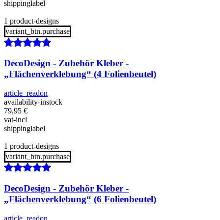
shippinglabel
1 product-designs
variant_btn.purchase
DecoDesign - Zubehör Kleber -
„Flächenverklebung“ (4 Folienbeutel)
article_readon
availability-instock
79,95
€
vat-incl
shippinglabel
1 product-designs
variant_btn.purchase
DecoDesign - Zubehör Kleber -
„Flächenverklebung“ (6 Folienbeutel)
article_readon