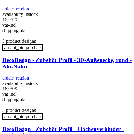
article_readon
availability-instock
16,95
€
vat-incl
shippinglabel
3 product-designs
variant_btn.purchase
DecoDesign - Zubehör Profil - 3D-Außenecke, rund -
Alu-Natur
article_readon
availability-instock
16,95
€
vat-incl
shippinglabel
3 product-designs
variant_btn.purchase
DecoDesign - Zubehör Profil - Flächenverbinder -