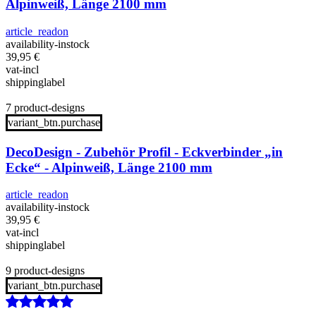
Alpinweiß, Länge 2100 mm
article_readon
availability-instock
39,95
€
vat-incl
shippinglabel
7 product-designs
variant_btn.purchase
DecoDesign - Zubehör Profil - Eckverbinder „in
Ecke“ - Alpinweiß, Länge 2100 mm
article_readon
availability-instock
39,95
€
vat-incl
shippinglabel
9 product-designs
variant_btn.purchase