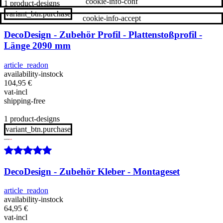
cookie-info-conf
1 product-designs
variant_btn.purchase
cookie-info-accept
DecoDesign - Zubehör Profil - Plattenstoßprofil -
Länge 2090 mm
article_readon
availability-instock
104,95
€
vat-incl
shipping-free
1 product-designs
variant_btn.purchase
DecoDesign - Zubehör Kleber - Montageset
article_readon
availability-instock
64,95
€
vat-incl