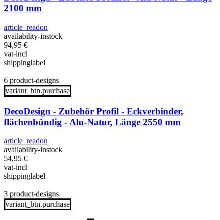
2100 mm
article_readon
availability-instock
94,95
€
vat-incl
shippinglabel
6 product-designs
variant_btn.purchase
DecoDesign - Zubehör Profil - Eckverbinder,
flächenbündig - Alu-Natur, Länge 2550 mm
article_readon
availability-instock
54,95
€
vat-incl
shippinglabel
3 product-designs
variant_btn.purchase