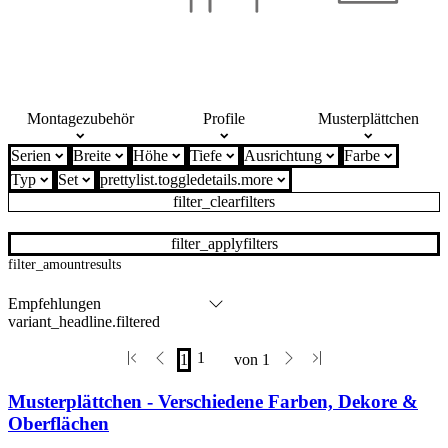
Montagezubehör
Profile
Musterplättchen
Serien
Breite
Höhe
Tiefe
Ausrichtung
Farbe
Typ
Set
prettylist.toggledetails.more
filter_clearfilters
filter_applyfilters
filter_amountresults
variant_headline.filtered
Musterplättchen - Verschiedene Farben, Dekore &
Oberflächen