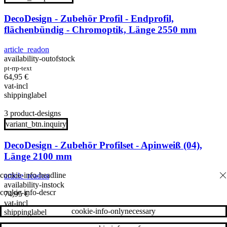
DecoDesign - Zubehör Profil - Endprofil,
flächenbündig - Chromoptik, Länge 2550 mm
article_readon
availability-outofstock
pt-rrp-text
64,95
€
vat-incl
shippinglabel
3 product-designs
variant_btn.inquiry
DecoDesign - Zubehör Profilset - Apinweiß (04),
Länge 2100 mm
article_readon
availability-instock
cookie-info-descr
74,95
€
vat-incl
cookie-info-onlynecessary
shippinglabel