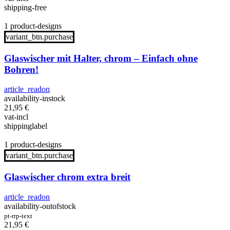
shipping-free
1 product-designs
variant_btn.purchase
Glaswischer mit Halter, chrom – Einfach ohne
Bohren!
article_readon
availability-instock
21,95
€
vat-incl
shippinglabel
1 product-designs
variant_btn.purchase
Glaswischer chrom extra breit
article_readon
availability-outofstock
pt-rrp-text
21,95
€