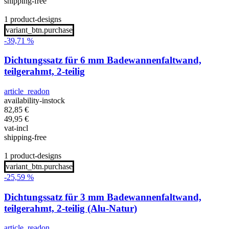
shipping-free
1 product-designs
variant_btn.purchase
-39,71 %
Dichtungssatz für 6 mm Badewannenfaltwand,
teilgerahmt, 2-teilig
article_readon
availability-instock
82,85
€
49,95
€
vat-incl
shipping-free
1 product-designs
variant_btn.purchase
-25,59 %
Dichtungssatz für 3 mm Badewannenfaltwand,
teilgerahmt, 2-teilig (Alu-Natur)
article_readon