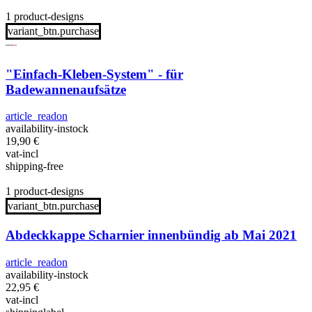
1 product-designs
variant_btn.purchase
"Einfach-Kleben-System" - für
Badewannenaufsätze
article_readon
availability-instock
19,90
€
vat-incl
shipping-free
1 product-designs
variant_btn.purchase
Abdeckkappe Scharnier innenbündig ab Mai 2021
article_readon
availability-instock
22,95
€
vat-incl