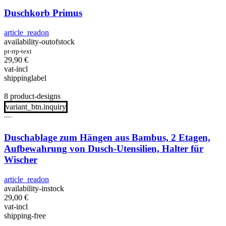
Duschkorb Primus
article_readon
availability-outofstock
pt-rrp-text
29,90
€
vat-incl
shippinglabel
8 product-designs
variant_btn.inquiry
Duschablage zum Hängen aus Bambus, 2 Etagen,
Aufbewahrung von Dusch-Utensilien, Halter für
Wischer
article_readon
availability-instock
29,00
€
vat-incl
shipping-free