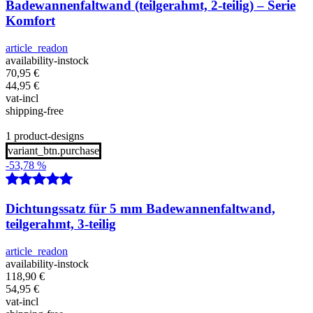
Badewannenfaltwand (teilgerahmt, 2-teilig) – Serie
Komfort
article_readon
availability-instock
70,95
€
44,95
€
vat-incl
shipping-free
1 product-designs
variant_btn.purchase
-53,78 %
Dichtungssatz für 5 mm Badewannenfaltwand,
teilgerahmt, 3-teilig
article_readon
availability-instock
118,90
€
54,95
€
vat-incl