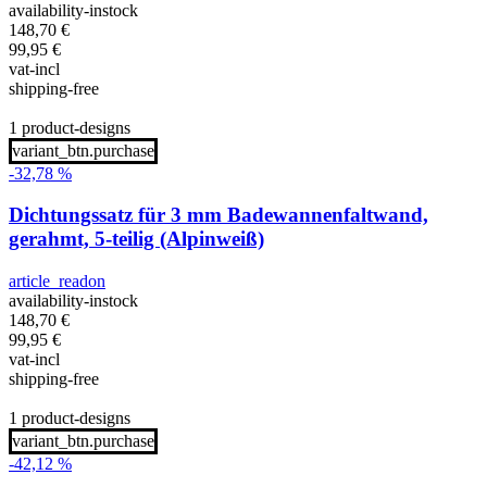
availability-instock
148,70
€
99,95
€
vat-incl
shipping-free
1 product-designs
variant_btn.purchase
-32,78 %
Dichtungssatz für 3 mm Badewannenfaltwand,
gerahmt, 5-teilig (Alpinweiß)
article_readon
availability-instock
148,70
€
99,95
€
vat-incl
shipping-free
1 product-designs
variant_btn.purchase
-42,12 %