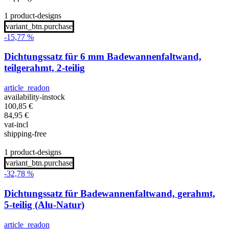
1 product-designs
variant_btn.purchase
-15,77 %
Dichtungssatz für 6 mm Badewannenfaltwand,
teilgerahmt, 2-teilig
article_readon
availability-instock
100,85
€
84,95
€
vat-incl
shipping-free
1 product-designs
variant_btn.purchase
-32,78 %
Dichtungssatz für Badewannenfaltwand, gerahmt,
5-teilig (Alu-Natur)
article_readon