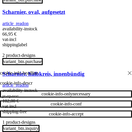
Scharnier, oval, aufgesetzt
article_readon
availability-instock
66,95
€
vat-incl
shippinglabel
2 product-designs
variant_btn.purchase
Scharnier, halbkreis, innenbündig
cookie-info-descr
article_readon
availability-instock
cookie-info-onlynecessary
pt-rrp-text
102,00
€
cookie-info-conf
vat-incl
shipping-free
cookie-info-accept
1 product-designs
variant_btn.inquiry