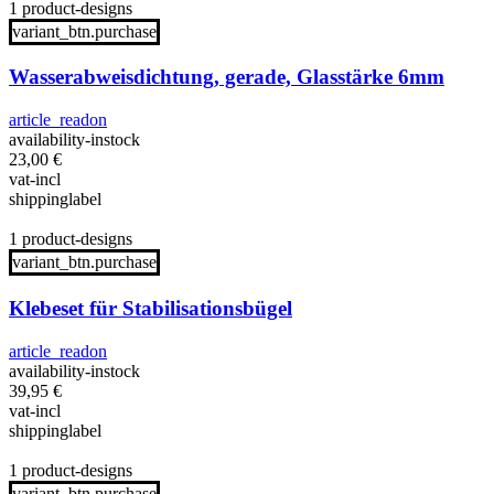
1 product-designs
variant_btn.purchase
Wasserabweisdichtung, gerade, Glasstärke 6mm
article_readon
availability-instock
23,00
€
vat-incl
shippinglabel
1 product-designs
variant_btn.purchase
Klebeset für Stabilisationsbügel
article_readon
availability-instock
39,95
€
vat-incl
shippinglabel
1 product-designs
variant_btn.purchase