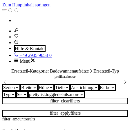
Zum Hauptinhalt springen
Hilfe & Kontakt
+49 2935 9653-0
Menü
Ersatzteil-Kategorie: Badewannenaufsätze
Ersatzteil-Typ
prefilter.choose
Serien
Breite
Höhe
Tiefe
Ausrichtung
Farbe
Typ
Set
prettylist.toggledetails.more
filter_clearfilters
filter_applyfilters
filter_amountresults
Dichtungssätze
Dichtungen