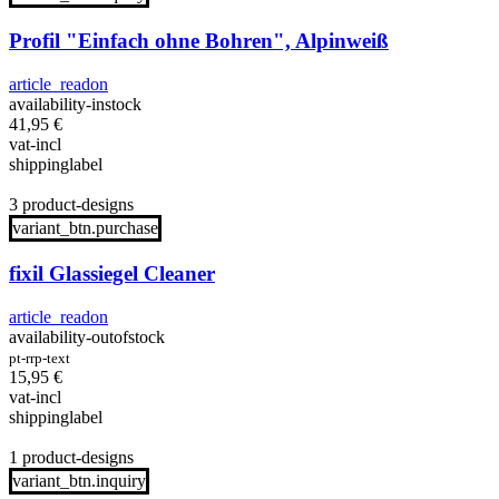
Profil "Einfach ohne Bohren", Alpinweiß
article_readon
availability-instock
41,95
€
vat-incl
shippinglabel
3 product-designs
variant_btn.purchase
fixil Glassiegel Cleaner
article_readon
availability-outofstock
pt-rrp-text
15,95
€
vat-incl
shippinglabel
1 product-designs
variant_btn.inquiry