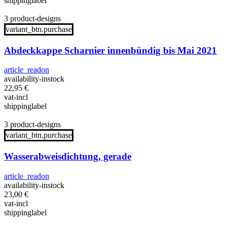
shippinglabel
3 product-designs
variant_btn.purchase
Abdeckkappe Scharnier innenbündig bis Mai 2021
article_readon
availability-instock
22,95
€
vat-incl
shippinglabel
3 product-designs
variant_btn.purchase
Wasserabweisdichtung, gerade
article_readon
availability-instock
23,00
€
vat-incl
shippinglabel