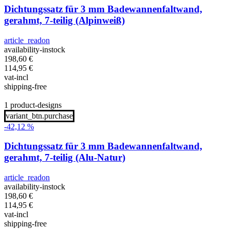
Dichtungssatz für 3 mm Badewannenfaltwand,
gerahmt, 7-teilig (Alpinweiß)
article_readon
availability-instock
198,60
€
114,95
€
vat-incl
shipping-free
1 product-designs
variant_btn.purchase
-42,12 %
Dichtungssatz für 3 mm Badewannenfaltwand,
gerahmt, 7-teilig (Alu-Natur)
article_readon
availability-instock
198,60
€
114,95
€
vat-incl
shipping-free