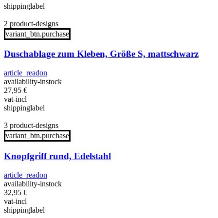
shippinglabel
2 product-designs
variant_btn.purchase
Duschablage zum Kleben, Größe S, mattschwarz
article_readon
availability-instock
27,95
€
vat-incl
shippinglabel
3 product-designs
variant_btn.purchase
Knopfgriff rund, Edelstahl
article_readon
availability-instock
32,95
€
vat-incl
shippinglabel