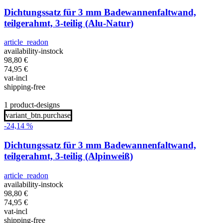
Dichtungssatz für 3 mm Badewannenfaltwand,
teilgerahmt, 3-teilig (Alu-Natur)
article_readon
availability-instock
98,80
€
74,95
€
vat-incl
shipping-free
1 product-designs
variant_btn.purchase
-24,14 %
Dichtungssatz für 3 mm Badewannenfaltwand,
teilgerahmt, 3-teilig (Alpinweiß)
article_readon
availability-instock
98,80
€
74,95
€
vat-incl
shipping-free