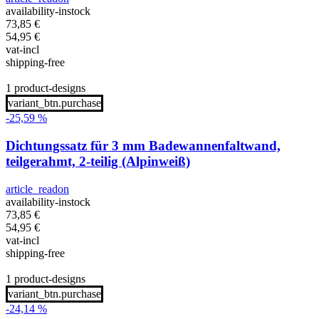
availability-instock
73,85
€
54,95
€
vat-incl
shipping-free
1 product-designs
variant_btn.purchase
-25,59 %
Dichtungssatz für 3 mm Badewannenfaltwand,
teilgerahmt, 2-teilig (Alpinweiß)
article_readon
availability-instock
73,85
€
54,95
€
vat-incl
shipping-free
1 product-designs
variant_btn.purchase
-24,14 %