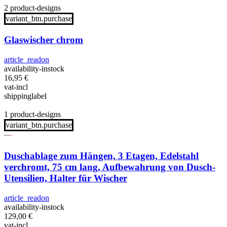
2 product-designs
variant_btn.purchase
Glaswischer chrom
article_readon
availability-instock
16,95
€
vat-incl
shippinglabel
1 product-designs
variant_btn.purchase
Duschablage zum Hängen, 3 Etagen, Edelstahl
verchromt, 75 cm lang, Aufbewahrung von Dusch-
Utensilien, Halter für Wischer
article_readon
availability-instock
129,00
€
vat-incl