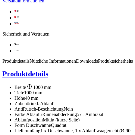
Versandinformationen
Sicherheit und Vertrauen
Produktdetails
Nützliche Informationen
Downloads
Produktsicherheits
Produktdetails
Breite
1000 mm
Tiefe
1000 mm
Höhe
40 mm
Zubehör
inkl. Ablauf
AntiRutsch-Beschichtung
Nein
Farbe Ablauf-/Rinnenabdeckung
57 - Anthrazit
Ablaufposition
Mittig (kurze Seite)
Form Duschwanne
Quadrat
Lieferumfang
1 x Duschwanne, 1 x Ablauf waagerecht (Ø 90