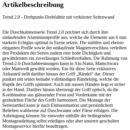
Artikelbeschreibung
Trend 2.0 - Drehpunkt-Drehfalttür mit verkürzter Seitenwand
Die Duschkabinenserie Trend 2.0 zeichnet sich durch ihre
umlaufenden Aluminiumprofile aus, welche die Elemente aus 6 mm
starkem Echtglas optimal in Szene setzen. Die stabilen und ebenso
eleganten Profile sowie der umlaufende Magnetverschluss verleihen
den Produkten der Serien zudem eine hohe Dichtigkeit und
gewährleisten ein zuverlässiges Schließverhalten. Die Rahmung von
Trend-2.0-Duschabtrennungen kann in Alu-Natur, Mattschwarz
oder Mattweiß gewählt werden. Ein für diese Serie exklusives
Anbauteil stellt darüber hinaus der Griff „Rändel“ dar. Dieser
punktet mit seiner beinahe vollständigen Rändelung, welche die
Haptik des Griffs optimiert: Auch mit nassen Händen liegt er sicher
in der Hand. Darüber hinaus überzeugt der Griff optisch, da die
Kombination aus glänzender Front und Vorderkante mit der
gerändelten Fläche des Griffs harmoniert. Die Montage der
Serienartikel kann je nach Einbausituation und persönlichem
Belieben wahlweise auf Duschwanne oder Fliese erfolgen. Die
Anbringung können Sie entweder mithilfe der beiliegenden
Montageanleitung selbst erledigen oder aber unseren geschulten
Montageservice hierfür beauftragen.