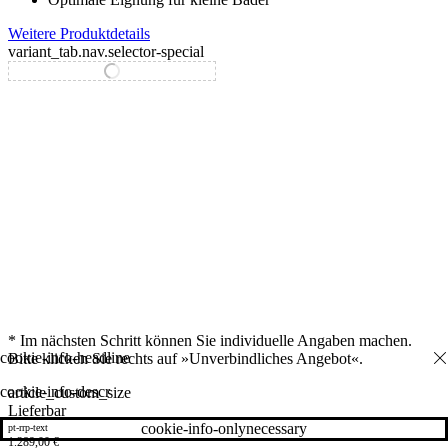
Weitere Produktdetails
variant_tab.nav.selector-special
variant_tab.nav.selector-standard
* Im nächsten Schritt können Sie individuelle Angaben machen.
Bitte klicken Sie rechts auf »Unverbindliches Angebot«.
cookie-info-descr
article_custom_size
Lieferbar
cookie-info-onlynecessary
pt-rrp-text
1.289,00
€