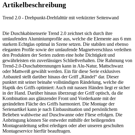
Artikelbeschreibung
Trend 2.0 - Drehpunkt-Drehfalttür mit verkürzter Seitenwand
Die Duschkabinenserie Trend 2.0 zeichnet sich durch ihre
umlaufenden Aluminiumprofile aus, welche die Elemente aus 6 mm
starkem Echtglas optimal in Szene setzen. Die stabilen und ebenso
eleganten Profile sowie der umlaufende Magnetverschluss verleihen
den Produkten der Serien zudem eine hohe Dichtigkeit und
gewährleisten ein zuverlässiges Schließverhalten. Die Rahmung von
Trend-2.0-Duschabtrennungen kann in Alu-Natur, Mattschwarz
oder Mattweiß gewählt werden. Ein für diese Serie exklusives
Anbauteil stellt darüber hinaus der Griff „Rändel“ dar. Dieser
punktet mit seiner beinahe vollständigen Rändelung, welche die
Haptik des Griffs optimiert: Auch mit nassen Händen liegt er sicher
in der Hand. Darüber hinaus überzeugt der Griff optisch, da die
Kombination aus glänzender Front und Vorderkante mit der
gerändelten Fläche des Griffs harmoniert. Die Montage der
Serienartikel kann je nach Einbausituation und persönlichem
Belieben wahlweise auf Duschwanne oder Fliese erfolgen. Die
Anbringung können Sie entweder mithilfe der beiliegenden
Montageanleitung selbst erledigen oder aber unseren geschulten
Montageservice hierfür beauftragen.