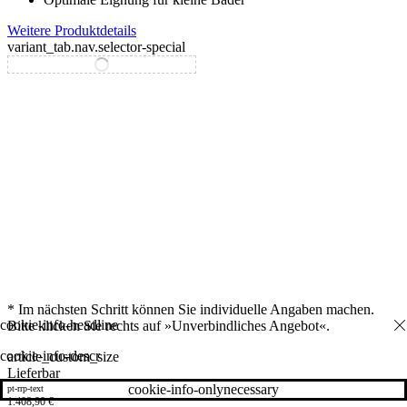
Weitere Produktdetails
variant_tab.nav.selector-special
variant_tab.nav.selector-standard
* Im nächsten Schritt können Sie individuelle Angaben machen.
Bitte klicken Sie rechts auf »Unverbindliches Angebot«.
cookie-info-descr
article_custom_size
Lieferbar
cookie-info-onlynecessary
pt-rrp-text
1.408,90
€