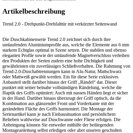
Artikelbeschreibung
Trend 2.0 - Drehpunkt-Drehfalttür mit verkürzter Seitenwand
Die Duschkabinenserie Trend 2.0 zeichnet sich durch ihre
umlaufenden Aluminiumprofile aus, welche die Elemente aus 6 mm
starkem Echtglas optimal in Szene setzen. Die stabilen und ebenso
eleganten Profile sowie der umlaufende Magnetverschluss verleihen
den Produkten der Serien zudem eine hohe Dichtigkeit und
gewährleisten ein zuverlässiges Schließverhalten. Die Rahmung von
Trend-2.0-Duschabtrennungen kann in Alu-Natur, Mattschwarz
oder Mattweiß gewählt werden. Ein für diese Serie exklusives
Anbauteil stellt darüber hinaus der Griff „Rändel“ dar. Dieser
punktet mit seiner beinahe vollständigen Rändelung, welche die
Haptik des Griffs optimiert: Auch mit nassen Händen liegt er sicher
in der Hand. Darüber hinaus überzeugt der Griff optisch, da die
Kombination aus glänzender Front und Vorderkante mit der
gerändelten Fläche des Griffs harmoniert. Die Montage der
Serienartikel kann je nach Einbausituation und persönlichem
Belieben wahlweise auf Duschwanne oder Fliese erfolgen. Die
Anbringung können Sie entweder mithilfe der beiliegenden
Montageanleitung selbst erledigen oder aber unseren geschulten