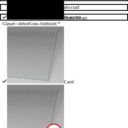
cookie-info-conf
cookie-info-accept
Mattschwarz
Glasart /-dekor
Grau-Anthrazit
Carré