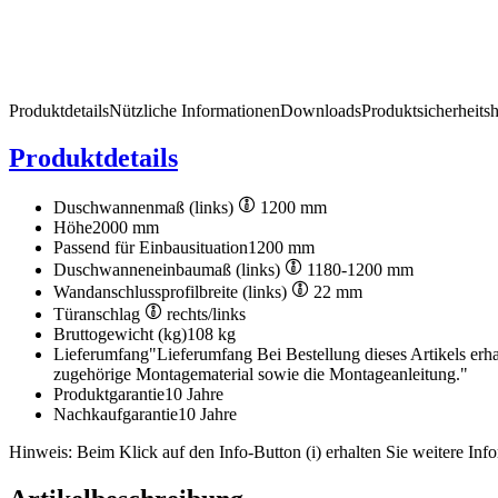
Produktdetails
Nützliche Informationen
Downloads
Produktsicherheits
Produktdetails
Duschwannenmaß (links)
1200 mm
Höhe
2000 mm
Passend für Einbausituation
1200 mm
Duschwanneneinbaumaß (links)
1180-1200 mm
Wandanschlussprofilbreite (links)
22 mm
Türanschlag
rechts/links
Bruttogewicht (kg)
108 kg
Lieferumfang
"Lieferumfang Bei Bestellung dieses Artikels erh
zugehörige Montagematerial sowie die Montageanleitung."
Produktgarantie
10 Jahre
Nachkaufgarantie
10 Jahre
Hinweis: Beim Klick auf den Info-Button (i) erhalten Sie weitere Info