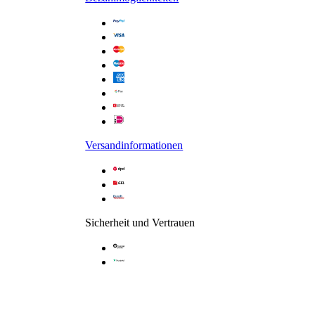
Glasart /-dekor: Klar hell
Versandinformationen
Sicherheit und Vertrauen