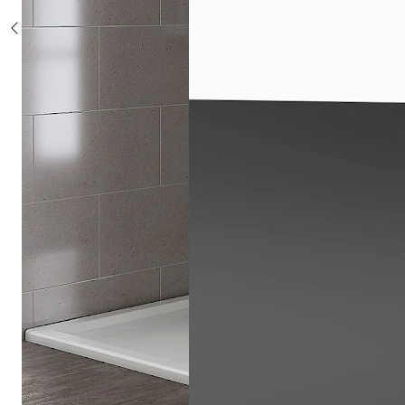
Sonderposten %
Alle Duschsysteme
mit Einhebelmischer
mit Thermostat
mit Thermostat und Ablage
mit Umsteller
mit Umsteller und Ablage
Sonderposten %