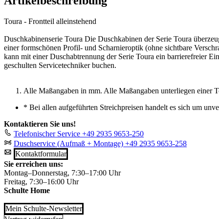
Artikelbeschreibung
Toura - Frontteil alleinstehend
Duschkabinenserie Toura Die Duschkabinen der Serie Toura überzeuge
einer formschönen Profil- und Scharnieroptik (ohne sichtbare Verschr
kann mit einer Duschabtrennung der Serie Toura ein barrierefreier E
geschulten Servicetechniker buchen.
Alle Maßangaben in mm. Alle Maßangaben unterliegen einer T
*
Bei allen aufgeführten Streichpreisen handelt es sich um unv
Kontaktieren Sie uns!
Telefonischer Service
+49 2935 9653-250
Duschservice (Aufmaß + Montage)
+49 2935 9653-258
Kontaktformular
Sie erreichen uns:
Montag–Donnerstag, 7:30–17:00 Uhr
Freitag, 7:30–16:00 Uhr
Schulte Home
Mein Schulte-Newsletter