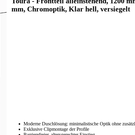
Toura - Frontteil alleinstehend, 1200 m
mm, Chromoptik, Klar hell, versiegelt
Moderne Duschlösung: minimalistische Optik ohne zusätzl
Exklusive Clipmontage der Profile
Barrierefreier, altersgerechter Einstieg