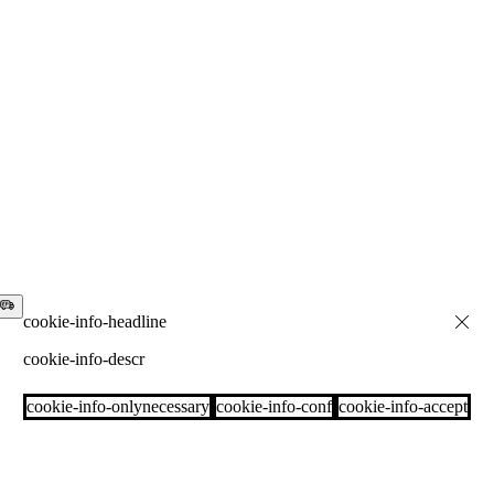
cookie-info-descr
cookie-info-onlynecessary
cookie-info-conf
cookie-info-accept