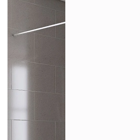
Drehpunkttür
Runddusche
Drehfalttür
Pendeltür
Schiebetür
Seitenwand
Alle Duschwannen
Quadrat
Rechteck
Rund
Fünfeck
Halbkreis
Sonderposten %
Alle Duschrückwände
Unsere Duschrückwände-Dekore
Softtouch
Hochglanz
Dekor
Foto
Individuell
Farbe
SCHÖNER WOHNEN-Kollektion
Musterplättchen