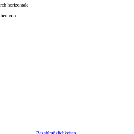
rch horizontale
Frontteil alleinstehend
ilben von
Bezahlmöglichkeiten