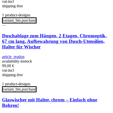
vat-incl
shipping-free
1 product-designs
variant_btn.purchase
Duschablage zum Hängen, 2 Etagen, Chromoptik,
67 cm lang, Aufbewahrung von Dusch-Utensilien,
Halter für Wischer
article_readon
availability-instock
99,00
€
vat-incl
shipping-free
1 product-designs
variant_btn.purchase
Glaswischer mit Halter, chrom – Einfach ohne
Bohren!