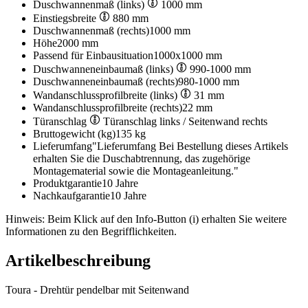
Duschwannenmaß (links)
1000 mm
Einstiegsbreite
880 mm
Duschwannenmaß (rechts)
1000 mm
Höhe
2000 mm
Passend für Einbausituation
1000x1000 mm
Duschwanneneinbaumaß (links)
990-1000 mm
Duschwanneneinbaumaß (rechts)
980-1000 mm
Wandanschlussprofilbreite (links)
31 mm
Wandanschlussprofilbreite (rechts)
22 mm
Türanschlag
Türanschlag links / Seitenwand rechts
Bruttogewicht (kg)
135 kg
Lieferumfang
"Lieferumfang Bei Bestellung dieses Artikels
erhalten Sie die Duschabtrennung, das zugehörige
Montagematerial sowie die Montageanleitung."
Produktgarantie
10 Jahre
Nachkaufgarantie
10 Jahre
Hinweis: Beim Klick auf den Info-Button (i) erhalten Sie weitere
Informationen zu den Begrifflichkeiten.
Artikelbeschreibung
Toura - Drehtür pendelbar mit Seitenwand