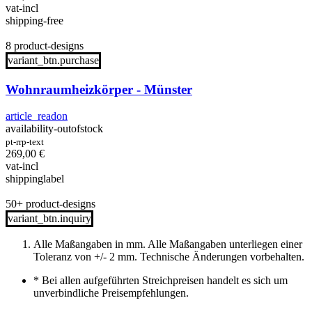
vat-incl
shipping-free
8 product-designs
variant_btn.purchase
Wohnraumheizkörper - Münster
article_readon
availability-outofstock
pt-rrp-text
269,00
€
vat-incl
shippinglabel
50+ product-designs
variant_btn.inquiry
Alle Maßangaben in mm. Alle Maßangaben unterliegen einer
Toleranz von +/- 2 mm. Technische Änderungen vorbehalten.
*
Bei allen aufgeführten Streichpreisen handelt es sich um
unverbindliche Preisempfehlungen.