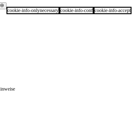
cookie-info-onlynecessary
cookie-info-conf
cookie-info-accept
hinweise