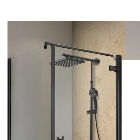
Drehpunkttür
Runddusche
Drehfalttür
Pendeltür
Schiebetür
Seitenwand
Alle Duschwannen
Quadrat
Rechteck
Rund
Fünfeck
Halbkreis
Sonderposten %
Alle Duschrückwände
Unsere Duschrückwände-Dekore
Softtouch
Hochglanz
Dekor
Foto
Individuell
Farbe
SCHÖNER WOHNEN-Kollektion
Musterplättchen