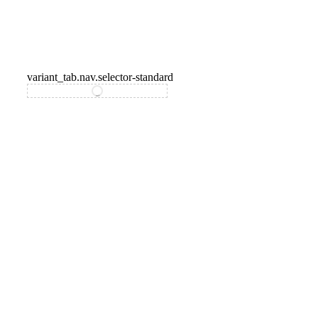
variant_tab.nav.selector-standard
variant_tab.nav.selector-special