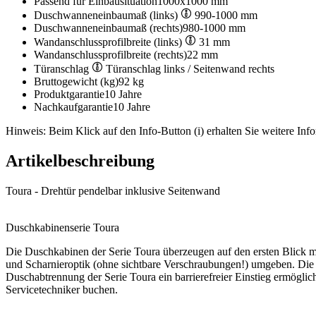
Passend für Einbausituation
1000x1000 mm
Duschwanneneinbaumaß (links)
990-1000 mm
Duschwanneneinbaumaß (rechts)
980-1000 mm
Wandanschlussprofilbreite (links)
31 mm
Wandanschlussprofilbreite (rechts)
22 mm
Türanschlag
Türanschlag links / Seitenwand rechts
Bruttogewicht (kg)
92 kg
Produktgarantie
10 Jahre
Nachkaufgarantie
10 Jahre
Hinweis: Beim Klick auf den Info-Button (i) erhalten Sie weitere Info
Artikelbeschreibung
Toura - Drehtür pendelbar inklusive Seitenwand
Duschkabinenserie Toura
Die Duschkabinen der Serie Toura überzeugen auf den ersten Blick mi
und Scharnieroptik (ohne sichtbare Verschraubungen!) umgeben. Die Mo
Duschabtrennung der Serie Toura ein barrierefreier Einstieg ermögli
Servicetechniker buchen.