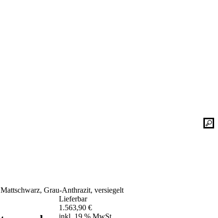
Kontaktieren Sie uns einfach. Unsere Bad-
he
Experten helfen Ihnen gerne weiter und
finden mit Ihnen zusammen die optimale
Lösung für Ihr neues Bad oder Ihre
Duschplatz Sanierung.
gesetz
ular
Kontakt
📞 Tel.:
+49 2935 9653-500
📧 E-Mail:
online-service@schulte.de
Mattschwarz, Grau-Anthrazit, versiegelt
📝
Formular
Lieferbar
Ausstellung & Werksverkauf
1.563,90
€
inkl. 19 % MwSt.