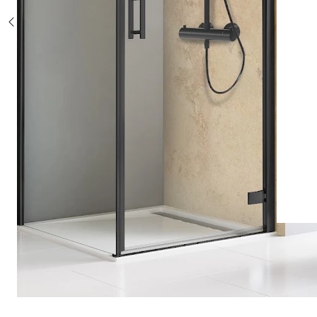
Sonderposten %
Alle Duschsysteme
mit Einhebelmischer
mit Thermostat
mit Thermostat und Ablage
mit Umsteller
mit Umsteller und Ablage
Sonderposten %