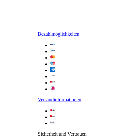
Glasart /-dekor: Grau-An
Bezahlmöglichkeiten
Versandinformationen
Sicherheit und Vertrauen