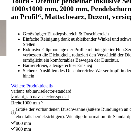
Toura - Drehtür pendelbar inklusive Se
1000x1000 mm, 2000 mm, Pendelscharn
an Profil“, Mattschwarz, Dezent, versie
Großzügiger Einstiegsbereich & Duschbereich
Einfache Reinigung dank ausbleibender Winkel und schwer
Stellen
Exklusive Clipmontage der Profile mit integrierter Heb-
verbessert die Dichtigkeit, reduziert den Verschleiß der D
ermöglicht ein komfortables Bewegen der Duschtür.
Barrierefreier, altersgerechter Einstieg
Sicheres Auslüften des Duschbereichs: Wasser tropft in d
hinein
Weitere Produktdetails
variant_tab.nav.selector-standard
variant_tab.nav.selector-special
Breite
1000 mm
Größe der vorhandenen Duschwanne (äußere Rundungen an 
ebenfalls berücksichtigen). Wichtige Information für Standard
800 mm
900 mm