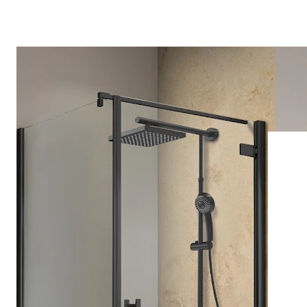
Drehpunkttür
Runddusche
Drehfalttür
Pendeltür
Schiebetür
Seitenwand
Alle Duschwannen
Quadrat
Rechteck
Rund
Fünfeck
Halbkreis
Sonderposten %
Alle Duschrückwände
Unsere Duschrückwände-Dekore
Softtouch
Hochglanz
Dekor
Foto
Individuell
Farbe
SCHÖNER WOHNEN-Kollektion
Musterplättchen