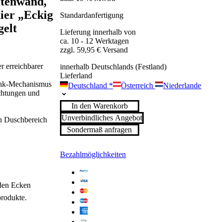
itenwand,
ier „Eckig
Standardanfertigung
gelt
Lieferung innerhalb von
ca. 10 - 12 Werktagen
zzgl. 59,95 € Versand
 erreichbarer
innerhalb Deutschlands (Festland)
Lieferland
Senk-Mechanismus
Deutschland
*
Österreich
Niederlande
ichtungen und
In den Warenkorb
Unverbindliches Angebot
en Duschbereich
Sondermaß anfragen
Bezahlmöglichkeiten
den Ecken
produkte.