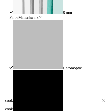
8 mm
Farbe
Mattschwarz
Chromoptik
cookie-info-descr