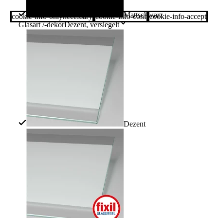
Mattschwarz
cookie-info-onlynecessary
cookie-info-conf
cookie-info-accept
Glasart /-dekor
Dezent, versiegelt
Dezent