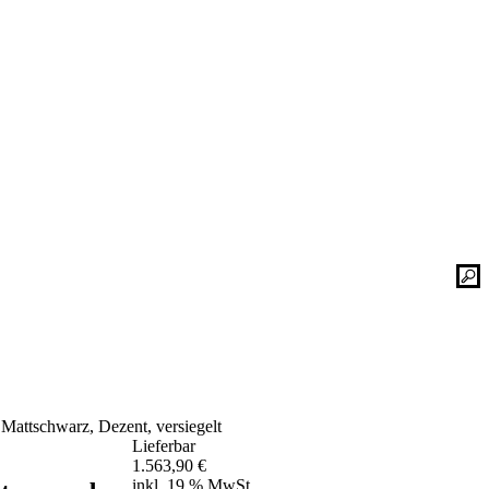
Kontaktieren Sie uns einfach. Unsere Bad-
he
Experten helfen Ihnen gerne weiter und
finden mit Ihnen zusammen die optimale
Lösung für Ihr neues Bad oder Ihre
Duschplatz Sanierung.
gesetz
ular
Kontakt
📞 Tel.:
+49 2935 9653-500
📧 E-Mail:
online-service@schulte.de
Mattschwarz, Dezent, versiegelt
📝
Formular
Lieferbar
Ausstellung & Werksverkauf
1.563,90
€
inkl. 19 % MwSt.