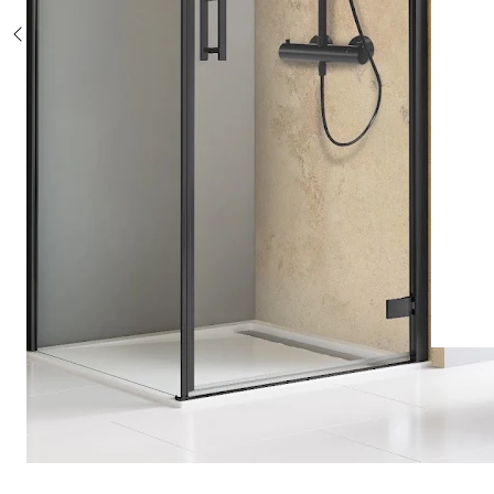
Sonderposten %
Alle Duschsysteme
mit Einhebelmischer
mit Thermostat
mit Thermostat und Ablage
mit Umsteller
mit Umsteller und Ablage
Sonderposten %