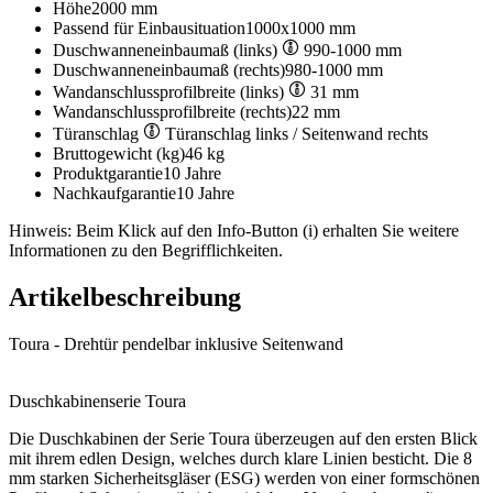
Höhe
2000 mm
Passend für Einbausituation
1000x1000 mm
Duschwanneneinbaumaß (links)
990-1000 mm
Duschwanneneinbaumaß (rechts)
980-1000 mm
Wandanschlussprofilbreite (links)
31 mm
Wandanschlussprofilbreite (rechts)
22 mm
Türanschlag
Türanschlag links / Seitenwand rechts
Bruttogewicht (kg)
46 kg
Produktgarantie
10 Jahre
Nachkaufgarantie
10 Jahre
Hinweis: Beim Klick auf den Info-Button (i) erhalten Sie weitere
Informationen zu den Begrifflichkeiten.
Artikelbeschreibung
Toura - Drehtür pendelbar inklusive Seitenwand
Duschkabinenserie Toura
Die Duschkabinen der Serie Toura überzeugen auf den ersten Blick
mit ihrem edlen Design, welches durch klare Linien besticht. Die 8
mm starken Sicherheitsgläser (ESG) werden von einer formschönen