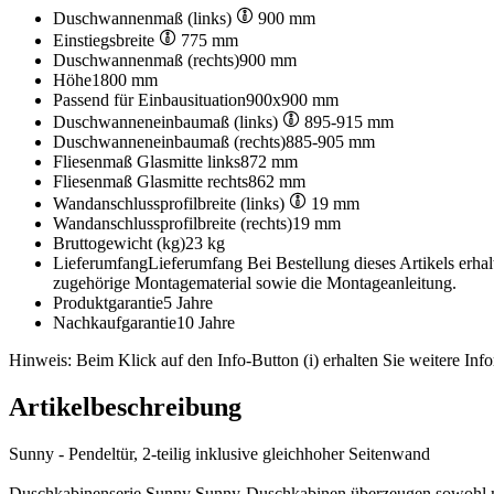
Duschwannenmaß (links)
900 mm
Einstiegsbreite
775 mm
Duschwannenmaß (rechts)
900 mm
Höhe
1800 mm
Passend für Einbausituation
900x900 mm
Duschwanneneinbaumaß (links)
895-915 mm
Duschwanneneinbaumaß (rechts)
885-905 mm
Fliesenmaß Glasmitte links
872 mm
Fliesenmaß Glasmitte rechts
862 mm
Wandanschlussprofilbreite (links)
19 mm
Wandanschlussprofilbreite (rechts)
19 mm
Bruttogewicht (kg)
23 kg
Lieferumfang
Lieferumfang Bei Bestellung dieses Artikels erha
zugehörige Montagematerial sowie die Montageanleitung.
Produktgarantie
5 Jahre
Nachkaufgarantie
10 Jahre
Hinweis: Beim Klick auf den Info-Button (i) erhalten Sie weitere Info
Artikelbeschreibung
Sunny - Pendeltür, 2-teilig inklusive gleichhoher Seitenwand
Duschkabinenserie Sunny Sunny-Duschkabinen überzeugen sowohl mit 