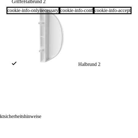
Griffe
Halbrund 2
cookie-info-onlynecessary
cookie-info-conf
cookie-info-accept
Halbrund 2
ktsicherheitshinweise