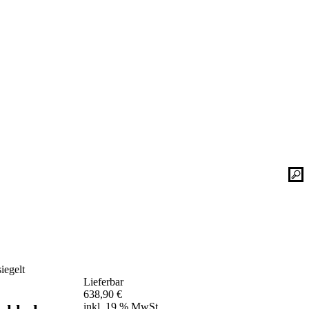
Kontaktieren Sie uns einfach. Unsere Bad-
he
Experten helfen Ihnen gerne weiter und
finden mit Ihnen zusammen die optimale
Lösung für Ihr neues Bad oder Ihre
Duschplatz Sanierung.
gesetz
ular
Kontakt
📞 Tel.:
+49 2935 9653-500
📧 E-Mail:
online-service@schulte.de
iegelt
📝
Formular
Lieferbar
Ausstellung & Werksverkauf
638,90
€
inkl. 19 % MwSt.