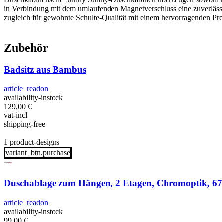
in Verbindung mit dem umlaufenden Magnetverschluss eine zuverlässig
zugleich für gewohnte Schulte-Qualität mit einem hervorragenden Pre
Zubehör
Badsitz aus Bambus
article_readon
availability-instock
129,00
€
vat-incl
shipping-free
1 product-designs
variant_btn.purchase
Duschablage zum Hängen, 2 Etagen, Chromoptik, 67 
article_readon
availability-instock
99,00
€