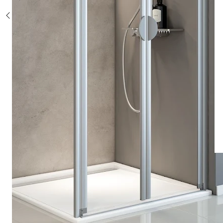
Sonderposten %
Alle Duschsysteme
mit Einhebelmischer
mit Thermostat
mit Thermostat und Ablage
mit Umsteller
mit Umsteller und Ablage
Sonderposten %