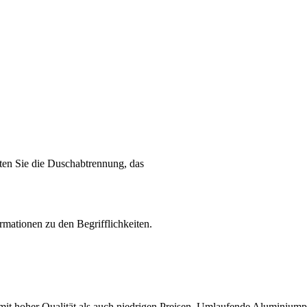
lten Sie die Duschabtrennung, das
rmationen zu den Begrifflichkeiten.
hoher Qualität als auch niedrigen Preisen. Umlaufende Aluminiumpro