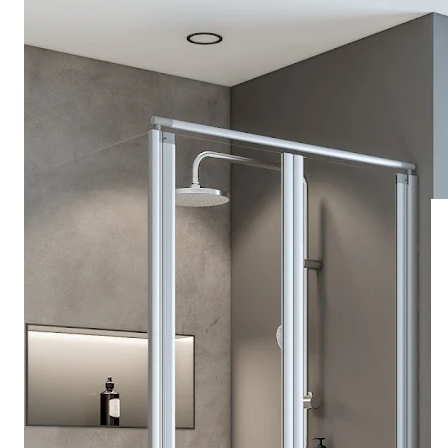
Drehpunkttür
Runddusche
Drehfalttür
Pendeltür
Schiebetür
Seitenwand
Alle Duschwannen
Quadrat
Rechteck
Rund
Fünfeck
Halbkreis
Sonderposten %
Alle Duschrückwände
Unsere Duschrückwände-Dekore
Softtouch
Hochglanz
Dekor
Foto
Individuell
Farbe
SCHÖNER WOHNEN-Kollektion
Musterplättchen