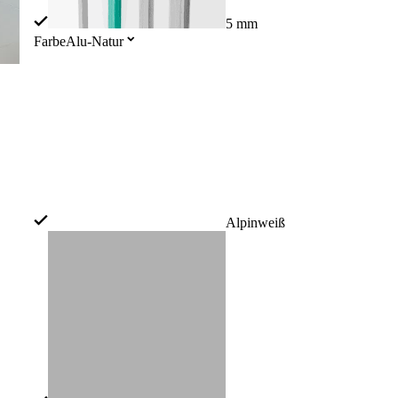
5 mm
Farbe
Alu-Natur
Alpinweiß