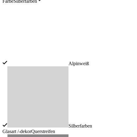
Farbe
Silberfarben
Alpinweiß
Silberfarben
Glasart /-dekor
Querstreifen