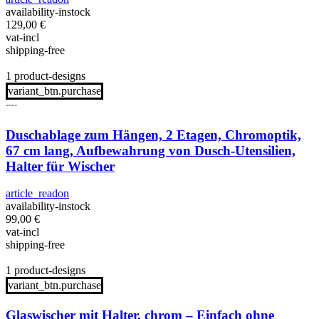
availability-instock
129,00
€
vat-incl
shipping-free
1 product-designs
variant_btn.purchase
Duschablage zum Hängen, 2 Etagen, Chromoptik,
67 cm lang, Aufbewahrung von Dusch-Utensilien,
Halter für Wischer
article_readon
availability-instock
99,00
€
vat-incl
shipping-free
1 product-designs
variant_btn.purchase
Glaswischer mit Halter, chrom – Einfach ohne