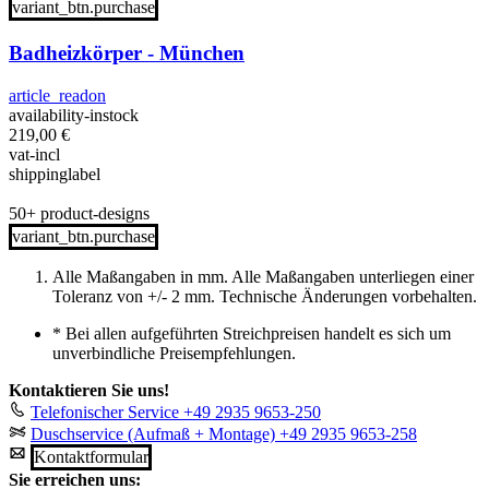
variant_btn.purchase
Badheizkörper - München
article_readon
availability-instock
219,00
€
vat-incl
shippinglabel
50+ product-designs
variant_btn.purchase
Alle Maßangaben in mm. Alle Maßangaben unterliegen einer
Toleranz von +/- 2 mm. Technische Änderungen vorbehalten.
*
Bei allen aufgeführten Streichpreisen handelt es sich um
unverbindliche Preisempfehlungen.
Kontaktieren Sie uns!
Telefonischer Service
+49 2935 9653-250
Duschservice (Aufmaß + Montage)
+49 2935 9653-258
Kontaktformular
Sie erreichen uns: