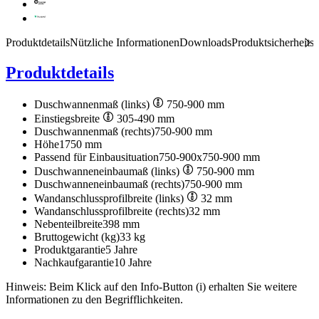
Produktdetails
Nützliche Informationen
Downloads
Produktsicherheits
Produktdetails
Duschwannenmaß (links)
750-900 mm
Einstiegsbreite
305-490 mm
Duschwannenmaß (rechts)
750-900 mm
Höhe
1750 mm
Passend für Einbausituation
750-900x750-900 mm
Duschwanneneinbaumaß (links)
750-900 mm
Duschwanneneinbaumaß (rechts)
750-900 mm
Wandanschlussprofilbreite (links)
32 mm
Wandanschlussprofilbreite (rechts)
32 mm
Nebenteilbreite
398 mm
Bruttogewicht (kg)
33 kg
Produktgarantie
5 Jahre
Nachkaufgarantie
10 Jahre
Hinweis: Beim Klick auf den Info-Button (i) erhalten Sie weitere
Informationen zu den Begrifflichkeiten.