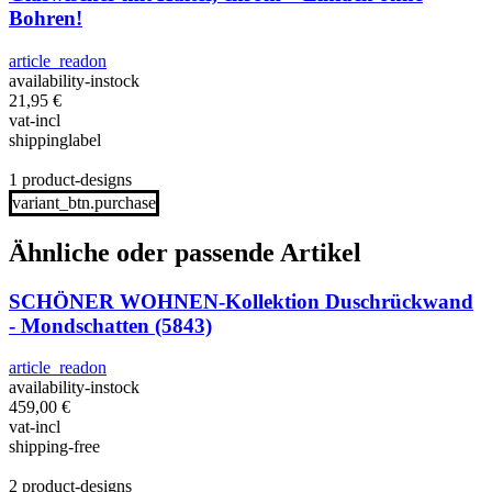
Bohren!
article_readon
availability-instock
21,95
€
vat-incl
shippinglabel
1 product-designs
variant_btn.purchase
Ähnliche oder passende Artikel
SCHÖNER WOHNEN-Kollektion Duschrückwand
- Mondschatten (5843)
article_readon
availability-instock
459,00
€
vat-incl
shipping-free
2 product-designs