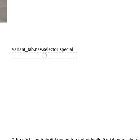
variant_tab.nav.selector-special
variant_tab.nav.selector-standard
* Im nächsten Schritt können Sie individuelle Angaben machen.