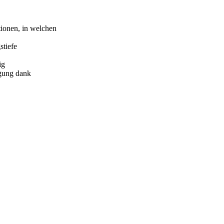
tionen, in welchen
stiefe
ig
igung dank