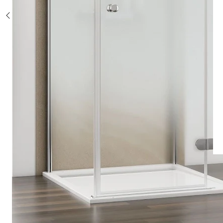
Sonderposten %
Alle Duschsysteme
mit Einhebelmischer
mit Thermostat
mit Thermostat und Ablage
mit Umsteller
mit Umsteller und Ablage
Sonderposten %