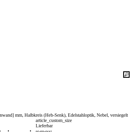
Kontaktieren Sie uns einfach. Unsere Bad-
he
Experten helfen Ihnen gerne weiter und
finden mit Ihnen zusammen die optimale
Lösung für Ihr neues Bad oder Ihre
Duschplatz Sanierung.
gesetz
ular
Kontakt
📞 Tel.:
+49 2935 9653-500
📧 E-Mail:
online-service@schulte.de
nwand] mm, Halbkreis (Heb-Senk), Edelstahloptik, Nebel, versiegelt
📝
Formular
article_custom_size
Ausstellung & Werksverkauf
Lieferbar
pt-rrp-text