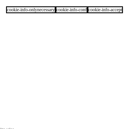
cookie-info-onlynecessary
cookie-info-conf
cookie-info-accept