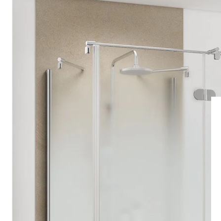
Drehpunkttür
Runddusche
Drehfalttür
Pendeltür
Schiebetür
Seitenwand
Alle Duschwannen
Quadrat
Rechteck
Rund
Fünfeck
Halbkreis
Sonderposten %
Alle Duschrückwände
Unsere Duschrückwände-Dekore
Softtouch
Hochglanz
Dekor
Foto
Individuell
Farbe
SCHÖNER WOHNEN-Kollektion
Musterplättchen