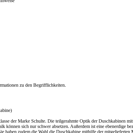
hinweise
rmationen zu den Begrifflichkeiten.
abine)
lasse der Marke Schulte. Die teilgerahmte Optik der Duschkabinen mit i
k können sich nur schwer absetzen. Außerdem ist eine ebenerdige bez
e haben zudem die Wahl die Duschkabine mithilfe der mitgelieferten 