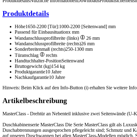
Produktdetails
Nützliche Informationen
Downloads
Produktsicherheits
Produktdetails
Höhe
1650-2200 [Tür]:1000-2200 [Seitenwand] mm
Passend für Einbausituation
x mm
Wandanschlussprofilbreite (links)
26 mm
Wandanschlussprofilbreite (rechts)
26 mm
Sonderbreitenmaß (rechts)
250-1300 mm
Türanschlag
rechts
Handtuchhalter-Position
Seitenwand
Bruttogewicht (kg)
154 kg
Produktgarantie
10 Jahre
Nachkaufgarantie
10 Jahre
Hinweis: Beim Klick auf den Info-Button (i) erhalten Sie weitere Info
Artikelbeschreibung
MasterClass - Drehtür an Nebenteil inklusive zwei Seitenwände (U-K
Duschkabinenserie MasterClass Die Serie MasterClass gilt als Luxusk
Duschabtrennungen ausgesprochen pflegeleicht sind; Schmutz und Kal
auf unseren Duschwannen bei allen MasterClass-Modellen möglich. Si