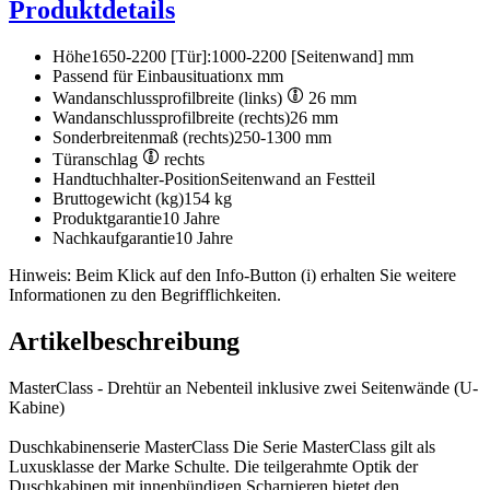
Produktdetails
Höhe
1650-2200 [Tür]:1000-2200 [Seitenwand] mm
Passend für Einbausituation
x mm
Wandanschlussprofilbreite (links)
26 mm
Wandanschlussprofilbreite (rechts)
26 mm
Sonderbreitenmaß (rechts)
250-1300 mm
Türanschlag
rechts
Handtuchhalter-Position
Seitenwand an Festteil
Bruttogewicht (kg)
154 kg
Produktgarantie
10 Jahre
Nachkaufgarantie
10 Jahre
Hinweis: Beim Klick auf den Info-Button (i) erhalten Sie weitere
Informationen zu den Begrifflichkeiten.
Artikelbeschreibung
MasterClass - Drehtür an Nebenteil inklusive zwei Seitenwände (U-
Kabine)
Duschkabinenserie MasterClass Die Serie MasterClass gilt als
Luxusklasse der Marke Schulte. Die teilgerahmte Optik der
Duschkabinen mit innenbündigen Scharnieren bietet den