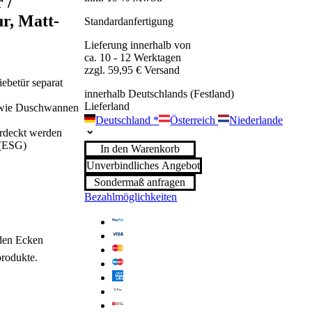
 /
r, Matt-
Standardanfertigung
Lieferung innerhalb von
ca. 10 - 12 Werktagen
zzgl. 59,95 € Versand
ebetür separat
innerhalb Deutschlands (Festland)
Lieferland
sowie Duschwannen
Deutschland
*
Österreich
Niederlande
erdeckt werden
 (ESG)
In den Warenkorb
Unverbindliches Angebot
Sondermaß anfragen
Bezahlmöglichkeiten
den Ecken
produkte.