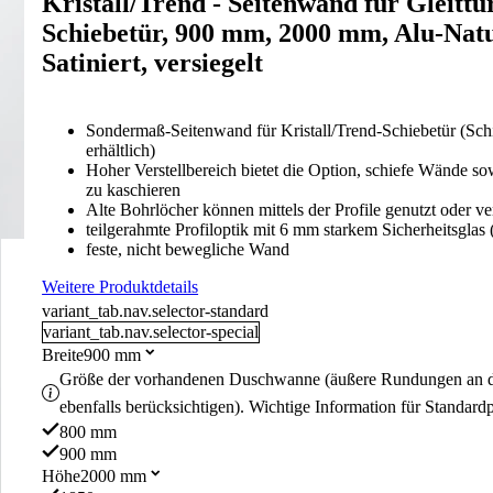
Kristall/Trend - Seitenwand für Gleittür
Schiebetür, 900 mm, 2000 mm, Alu-Natu
Satiniert, versiegelt
Sondermaß-Seitenwand für Kristall/Trend-Schiebetür (Schi
erhältlich)
Hoher Verstellbereich bietet die Option, schiefe Wände 
zu kaschieren
Alte Bohrlöcher können mittels der Profile genutzt oder v
teilgerahmte Profiloptik mit 6 mm starkem Sicherheitsglas
feste, nicht bewegliche Wand
Weitere Produktdetails
variant_tab.nav.selector-standard
variant_tab.nav.selector-special
Breite
900 mm
Größe der vorhandenen Duschwanne (äußere Rundungen an 
ebenfalls berücksichtigen). Wichtige Information für Standard
800 mm
900 mm
Höhe
2000 mm