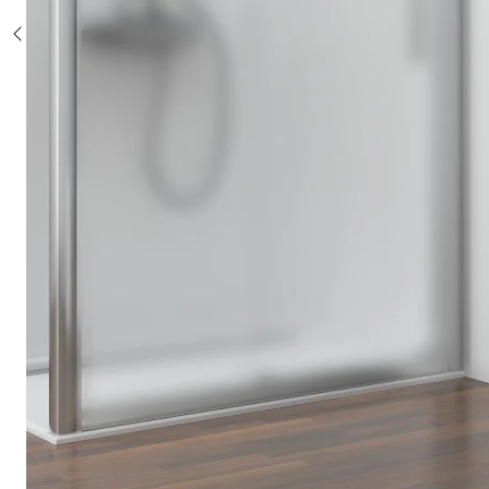
Sonderposten %
Alle Duschsysteme
mit Einhebelmischer
mit Thermostat
mit Thermostat und Ablage
mit Umsteller
mit Umsteller und Ablage
Sonderposten %