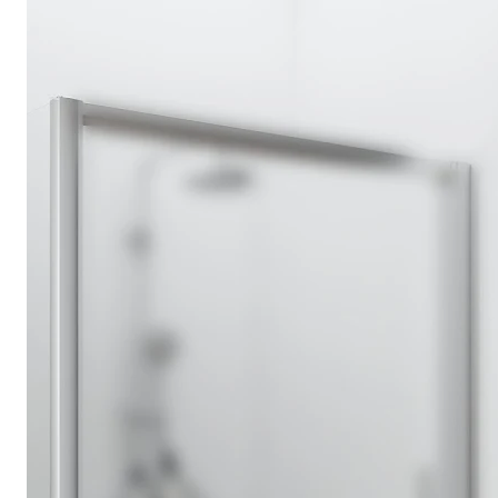
Drehpunkttür
Runddusche
Drehfalttür
Pendeltür
Schiebetür
Seitenwand
Alle Duschwannen
Quadrat
Rechteck
Rund
Fünfeck
Halbkreis
Sonderposten %
Alle Duschrückwände
Unsere Duschrückwände-Dekore
Softtouch
Hochglanz
Dekor
Foto
Individuell
Farbe
SCHÖNER WOHNEN-Kollektion
Musterplättchen