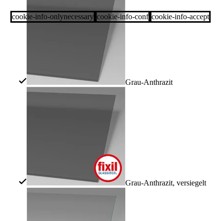
cookie-info-onlynecessary
cookie-info-conf
cookie-info-accept
Grau-Anthrazit
Grau-Anthrazit, versiegelt