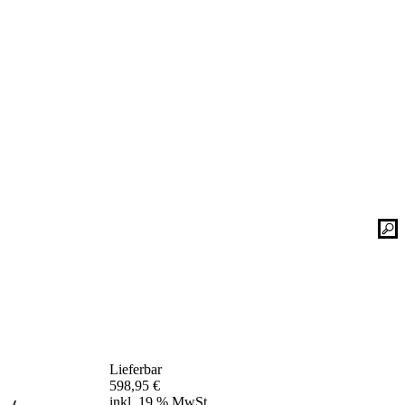
Kontaktieren Sie uns einfach. Unsere Bad-
he
Experten helfen Ihnen gerne weiter und
finden mit Ihnen zusammen die optimale
Lösung für Ihr neues Bad oder Ihre
Duschplatz Sanierung.
gesetz
ular
Kontakt
📞 Tel.:
+49 2935 9653-500
📧 E-Mail:
online-service@schulte.de
📝
Formular
Lieferbar
Ausstellung & Werksverkauf
598,95
€
inkl. 19 % MwSt.