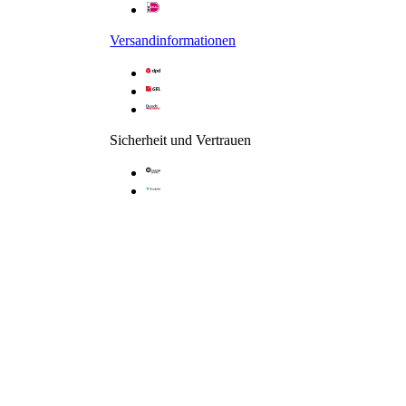
Seitenwand für Gleittür / Schiebetür
Versandinformationen
Sicherheit und Vertrauen