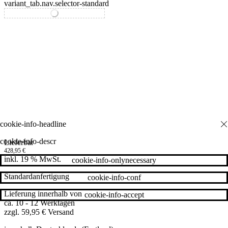
variant_tab.nav.selector-standard
variant_tab.nav.selector-special
cookie-info-descr
Lieferbar
428,95
€
inkl. 19 % MwSt.
cookie-info-onlynecessary
Standardanfertigung
cookie-info-conf
Lieferung innerhalb von
cookie-info-accept
ca. 10 - 12 Werktagen
zzgl. 59,95 € Versand