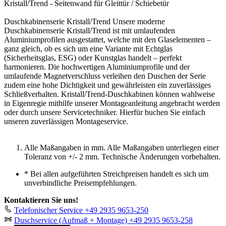
Kristall/Trend - Seitenwand für Gleittür / Schiebetür
Duschkabinenserie Kristall/Trend Unsere moderne
Duschkabinenserie Kristall/Trend ist mit umlaufenden
Aluminiumprofilen ausgestattet, welche mit den Glaselementen –
ganz gleich, ob es sich um eine Variante mit Echtglas
(Sicherheitsglas, ESG) oder Kunstglas handelt – perfekt
harmonieren. Die hochwertigen Aluminiumprofile und der
umlaufende Magnetverschluss verleihen den Duschen der Serie
zudem eine hohe Dichtigkeit und gewährleisten ein zuverlässiges
Schließverhalten. Kristall/Trend-Duschkabinen können wahlweise
in Eigenregie mithilfe unserer Montageanleitung angebracht werden
oder durch unsere Servicetechniker. Hierfür buchen Sie einfach
unseren zuverlässigen Montageservice.
Alle Maßangaben in mm. Alle Maßangaben unterliegen einer
Toleranz von +/- 2 mm. Technische Änderungen vorbehalten.
*
Bei allen aufgeführten Streichpreisen handelt es sich um
unverbindliche Preisempfehlungen.
Kontaktieren Sie uns!
Telefonischer Service
+49 2935 9653-250
Duschservice (Aufmaß + Montage)
+49 2935 9653-258