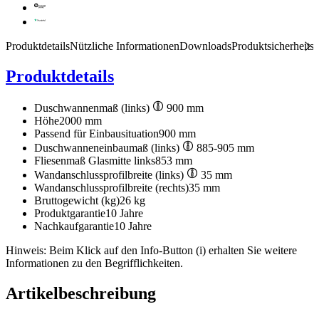
Produktdetails
Nützliche Informationen
Downloads
Produktsicherheits
Produktdetails
Duschwannenmaß (links)
900 mm
Höhe
2000 mm
Passend für Einbausituation
900 mm
Duschwanneneinbaumaß (links)
885-905 mm
Fliesenmaß Glasmitte links
853 mm
Wandanschlussprofilbreite (links)
35 mm
Wandanschlussprofilbreite (rechts)
35 mm
Bruttogewicht (kg)
26 kg
Produktgarantie
10 Jahre
Nachkaufgarantie
10 Jahre
Hinweis: Beim Klick auf den Info-Button (i) erhalten Sie weitere
Informationen zu den Begrifflichkeiten.
Artikelbeschreibung