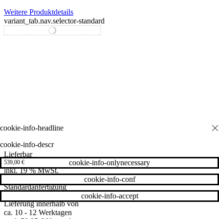
Weitere Produktdetails
variant_tab.nav.selector-standard
variant_tab.nav.selector-special
cookie-info-descr
Lieferbar
cookie-info-onlynecessary
539,00
€
inkl. 19 % MwSt.
cookie-info-conf
Standardanfertigung
cookie-info-accept
Lieferung innerhalb von
ca. 10 - 12 Werktagen