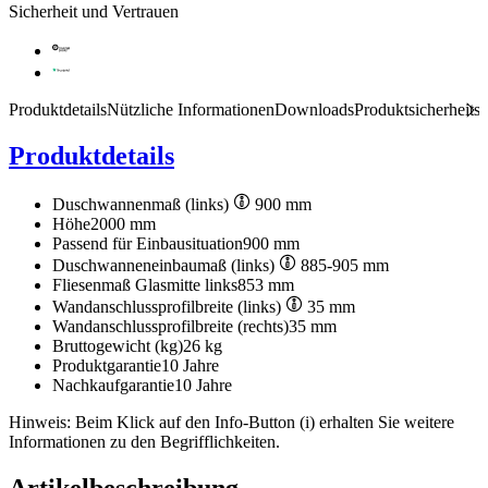
Sicherheit und Vertrauen
Produktdetails
Nützliche Informationen
Downloads
Produktsicherheits
Produktdetails
Duschwannenmaß (links)
900 mm
Höhe
2000 mm
Passend für Einbausituation
900 mm
Duschwanneneinbaumaß (links)
885-905 mm
Fliesenmaß Glasmitte links
853 mm
Wandanschlussprofilbreite (links)
35 mm
Wandanschlussprofilbreite (rechts)
35 mm
Bruttogewicht (kg)
26 kg
Produktgarantie
10 Jahre
Nachkaufgarantie
10 Jahre
Hinweis: Beim Klick auf den Info-Button (i) erhalten Sie weitere
Informationen zu den Begrifflichkeiten.