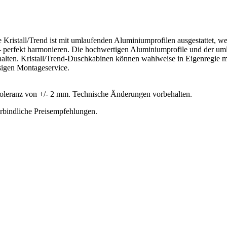
ristall/Trend ist mit umlaufenden Aluminiumprofilen ausgestattet, we
t – perfekt harmonieren. Die hochwertigen Aluminiumprofile und der u
rhalten. Kristall/Trend-Duschkabinen können wahlweise in Eigenregie 
ssigen Montageservice.
oleranz von +/- 2 mm. Technische Änderungen vorbehalten.
erbindliche Preisempfehlungen.