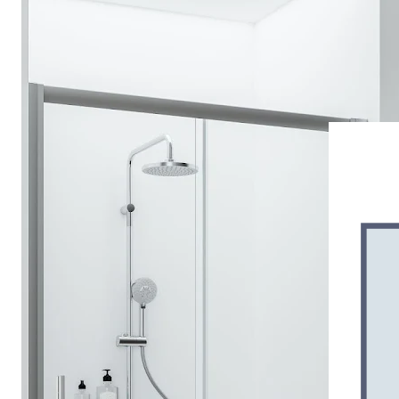
Drehpunkttür
Runddusche
Drehfalttür
Pendeltür
Schiebetür
Seitenwand
Alle Duschwannen
Quadrat
Rechteck
Rund
Fünfeck
Halbkreis
Sonderposten %
Alle Duschrückwände
Unsere Duschrückwände-Dekore
Softtouch
Hochglanz
Dekor
Foto
Individuell
Farbe
SCHÖNER WOHNEN-Kollektion
Musterplättchen