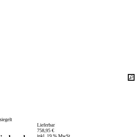
Kontaktieren Sie uns einfach. Unsere Bad-
he
Experten helfen Ihnen gerne weiter und
finden mit Ihnen zusammen die optimale
Lösung für Ihr neues Bad oder Ihre
Duschplatz Sanierung.
gesetz
ular
Kontakt
📞 Tel.:
+49 2935 9653-500
📧 E-Mail:
online-service@schulte.de
siegelt
📝
Formular
Lieferbar
Ausstellung & Werksverkauf
758,95
€
inkl. 19 % MwSt.