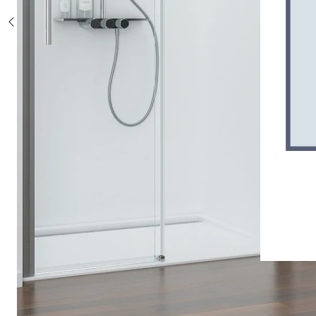
Sonderposten %
Alle Duschsysteme
mit Einhebelmischer
mit Thermostat
mit Thermostat und Ablage
mit Umsteller
mit Umsteller und Ablage
Sonderposten %