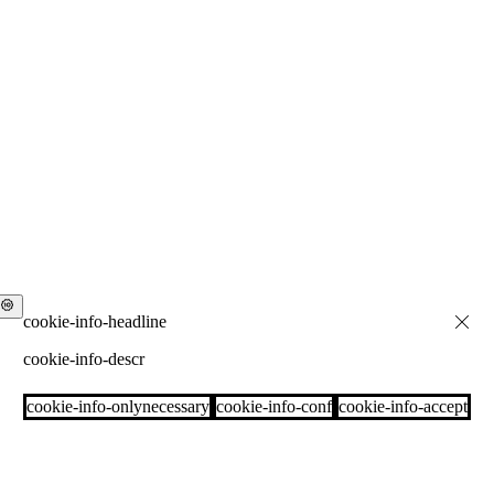
cookie-info-descr
cookie-info-onlynecessary
cookie-info-conf
cookie-info-accept