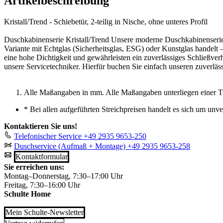
Artikelbeschreibung
Kristall/Trend - Schiebetür, 2-teilig in Nische, ohne unteres Profil
Duschkabinenserie Kristall/Trend Unsere moderne Duschkabinenserie K
Variante mit Echtglas (Sicherheitsglas, ESG) oder Kunstglas handel
eine hohe Dichtigkeit und gewährleisten ein zuverlässiges Schließve
unsere Servicetechniker. Hierfür buchen Sie einfach unseren zuverlä
Alle Maßangaben in mm. Alle Maßangaben unterliegen einer T
*
Bei allen aufgeführten Streichpreisen handelt es sich um unv
Kontaktieren Sie uns!
Telefonischer Service
+49 2935 9653-250
Duschservice (Aufmaß + Montage)
+49 2935 9653-258
Kontaktformular
Sie erreichen uns:
Montag–Donnerstag, 7:30–17:00 Uhr
Freitag, 7:30–16:00 Uhr
Schulte Home
Mein Schulte-Newsletter