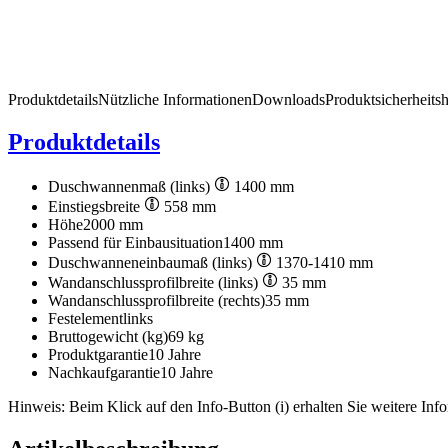
Produktdetails
Nützliche Informationen
Downloads
Produktsicherheits
Produktdetails
Duschwannenmaß (links)
1400 mm
Einstiegsbreite
558 mm
Höhe
2000 mm
Passend für Einbausituation
1400 mm
Duschwanneneinbaumaß (links)
1370-1410 mm
Wandanschlussprofilbreite (links)
35 mm
Wandanschlussprofilbreite (rechts)
35 mm
Festelement
links
Bruttogewicht (kg)
69 kg
Produktgarantie
10 Jahre
Nachkaufgarantie
10 Jahre
Hinweis: Beim Klick auf den Info-Button (i) erhalten Sie weitere Info