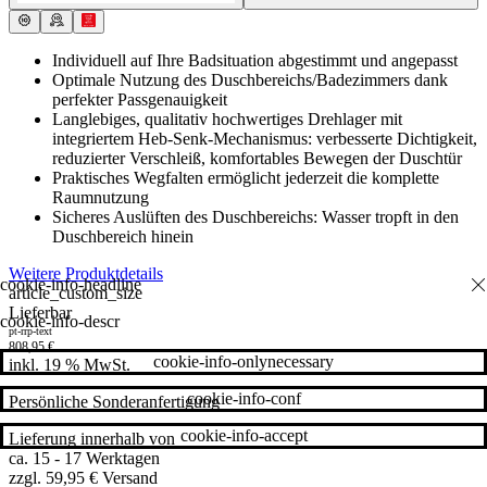
Individuell auf Ihre Badsituation abgestimmt und angepasst
Optimale Nutzung des Duschbereichs/Badezimmers dank
perfekter Passgenauigkeit
Langlebiges, qualitativ hochwertiges Drehlager mit
integriertem Heb-Senk-Mechanismus: verbesserte Dichtigkeit,
reduzierter Verschleiß, komfortables Bewegen der Duschtür
Praktisches Wegfalten ermöglicht jederzeit die komplette
Raumnutzung
Sicheres Auslüften des Duschbereichs: Wasser tropft in den
Duschbereich hinein
Weitere Produktdetails
article_custom_size
Lieferbar
cookie-info-descr
pt-rrp-text
808,95
€
cookie-info-onlynecessary
inkl. 19 % MwSt.
cookie-info-conf
Persönliche Sonderanfertigung
cookie-info-accept
Lieferung innerhalb von
ca. 15 - 17 Werktagen
zzgl. 59,95 € Versand