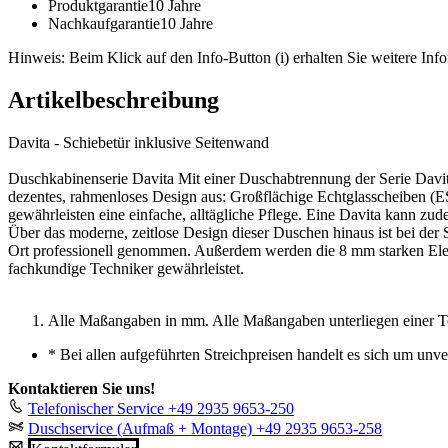
Produktgarantie
10 Jahre
Nachkaufgarantie
10 Jahre
Hinweis: Beim Klick auf den Info-Button (i) erhalten Sie weitere Info
Artikelbeschreibung
Davita - Schiebetür inklusive Seitenwand
Duschkabinenserie Davita Mit einer Duschabtrennung der Serie Davita
dezentes, rahmenloses Design aus: Großflächige Echtglasscheiben (E
gewährleisten eine einfache, alltägliche Pflege. Eine Davita kann zu
Über das moderne, zeitlose Design dieser Duschen hinaus ist bei der
Ort professionell genommen. Außerdem werden die 8 mm starken Eleme
fachkundige Techniker gewährleistet.
Alle Maßangaben in mm. Alle Maßangaben unterliegen einer T
*
Bei allen aufgeführten Streichpreisen handelt es sich um unv
Kontaktieren Sie uns!
Telefonischer Service
+49 2935 9653-250
Duschservice (Aufmaß + Montage)
+49 2935 9653-258