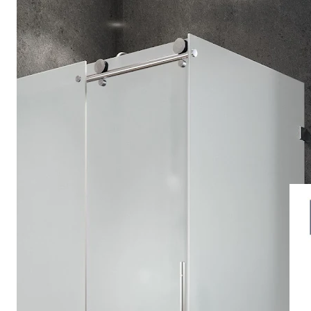
Drehpunkttür
Runddusche
Drehfalttür
Pendeltür
Schiebetür
Seitenwand
Alle Duschwannen
Quadrat
Rechteck
Rund
Fünfeck
Halbkreis
Sonderposten %
Alle Duschrückwände
Unsere Duschrückwände-Dekore
Softtouch
Hochglanz
Dekor
Foto
Individuell
Farbe
SCHÖNER WOHNEN-Kollektion
Musterplättchen