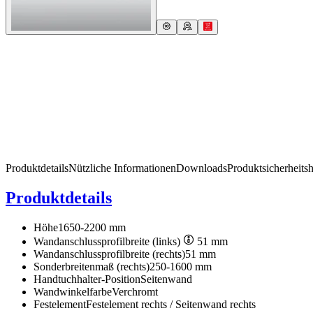
Produktdetails
Nützliche Informationen
Downloads
Produktsicherheits
Produktdetails
Höhe
1650-2200 mm
Wandanschlussprofilbreite (links)
51 mm
Wandanschlussprofilbreite (rechts)
51 mm
Sonderbreitenmaß (rechts)
250-1600 mm
Handtuchhalter-Position
Seitenwand
Wandwinkelfarbe
Verchromt
Festelement
Festelement rechts / Seitenwand rechts