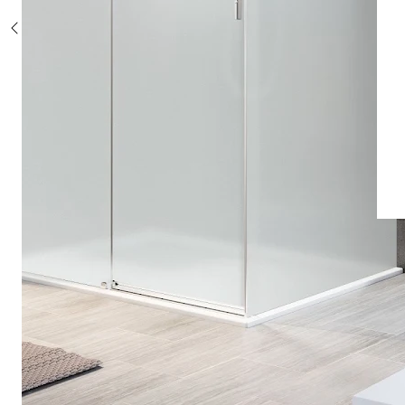
Sonderposten %
Alle Duschsysteme
mit Einhebelmischer
mit Thermostat
mit Thermostat und Ablage
mit Umsteller
mit Umsteller und Ablage
Sonderposten %