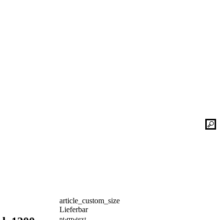
Kontaktieren Sie uns einfach. Unsere Bad-
he
Experten helfen Ihnen gerne weiter und
finden mit Ihnen zusammen die optimale
Lösung für Ihr neues Bad oder Ihre
Duschplatz Sanierung.
gesetz
ular
Kontakt
📞 Tel.:
+49 2935 9653-500
📧 E-Mail:
online-service@schulte.de
📝
Formular
article_custom_size
Ausstellung & Werksverkauf
Lieferbar
pt-rrp-text