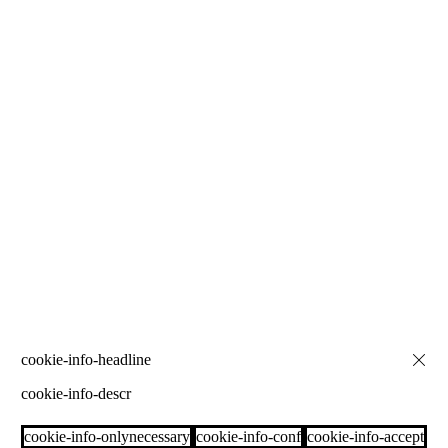
cookie-info-descr
cookie-info-onlynecessary
cookie-info-conf
cookie-info-accept