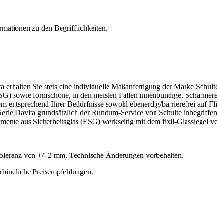
rmationen zu den Begrifflichkeiten.
 erhalten Sie stets eine individuelle Maßanfertigung der Marke Schult
SG) sowie formschöne, in den meisten Fällen innenbündige, Scharniere
dem entsprechend Ihrer Bedürfnisse sowohl ebenerdig/barrierefrei auf F
 Serie Davita grundsätzlich der Rundum-Service von Schulte inbegriff
nte aus Sicherheitsglas (ESG) werkseitig mit dem fixil-Glassiegel ver
oleranz von +/- 2 mm. Technische Änderungen vorbehalten.
erbindliche Preisempfehlungen.