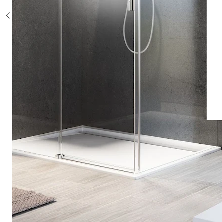
Sonderposten %
Alle Duschsysteme
mit Einhebelmischer
mit Thermostat
mit Thermostat und Ablage
mit Umsteller
mit Umsteller und Ablage
Sonderposten %