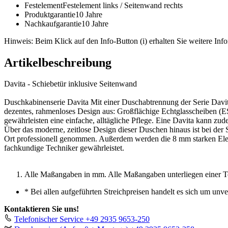
Festelement
Festelement links / Seitenwand rechts
Produktgarantie
10 Jahre
Nachkaufgarantie
10 Jahre
Hinweis: Beim Klick auf den Info-Button (i) erhalten Sie weitere Info
Artikelbeschreibung
Davita - Schiebetür inklusive Seitenwand
Duschkabinenserie Davita Mit einer Duschabtrennung der Serie Davita
dezentes, rahmenloses Design aus: Großflächige Echtglasscheiben (E
gewährleisten eine einfache, alltägliche Pflege. Eine Davita kann zu
Über das moderne, zeitlose Design dieser Duschen hinaus ist bei der
Ort professionell genommen. Außerdem werden die 8 mm starken Eleme
fachkundige Techniker gewährleistet.
Alle Maßangaben in mm. Alle Maßangaben unterliegen einer T
*
Bei allen aufgeführten Streichpreisen handelt es sich um unv
Kontaktieren Sie uns!
Telefonischer Service
+49 2935 9653-250