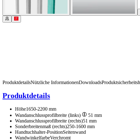
Produktdetails
Nützliche Informationen
Downloads
Produktsicherheits
Produktdetails
Höhe
1650-2200 mm
Wandanschlussprofilbreite (links)
51 mm
Wandanschlussprofilbreite (rechts)
51 mm
Sonderbreitenmaß (rechts)
250-1600 mm
Handtuchhalter-Position
Seitenwand
Wandwinkelfarbe
Verchromt