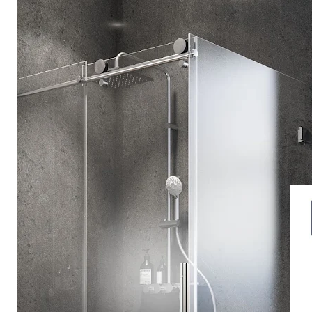
Drehpunkttür
Runddusche
Drehfalttür
Pendeltür
Schiebetür
Seitenwand
Alle Duschwannen
Quadrat
Rechteck
Rund
Fünfeck
Halbkreis
Sonderposten %
Alle Duschrückwände
Unsere Duschrückwände-Dekore
Softtouch
Hochglanz
Dekor
Foto
Individuell
Farbe
SCHÖNER WOHNEN-Kollektion
Musterplättchen