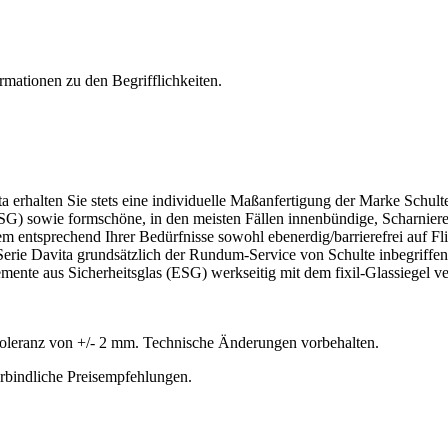
rmationen zu den Begrifflichkeiten.
 erhalten Sie stets eine individuelle Maßanfertigung der Marke Schult
SG) sowie formschöne, in den meisten Fällen innenbündige, Scharniere
dem entsprechend Ihrer Bedürfnisse sowohl ebenerdig/barrierefrei auf F
 Serie Davita grundsätzlich der Rundum-Service von Schulte inbegriff
nte aus Sicherheitsglas (ESG) werkseitig mit dem fixil-Glassiegel ver
oleranz von +/- 2 mm. Technische Änderungen vorbehalten.
erbindliche Preisempfehlungen.