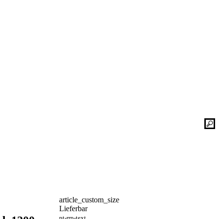
Kontaktieren Sie uns einfach. Unsere Bad-
he
Experten helfen Ihnen gerne weiter und
finden mit Ihnen zusammen die optimale
Lösung für Ihr neues Bad oder Ihre
Duschplatz Sanierung.
gesetz
ular
Kontakt
📞 Tel.:
+49 2935 9653-500
📧 E-Mail:
online-service@schulte.de
📝
Formular
article_custom_size
Ausstellung & Werksverkauf
Lieferbar
pt-rrp-text