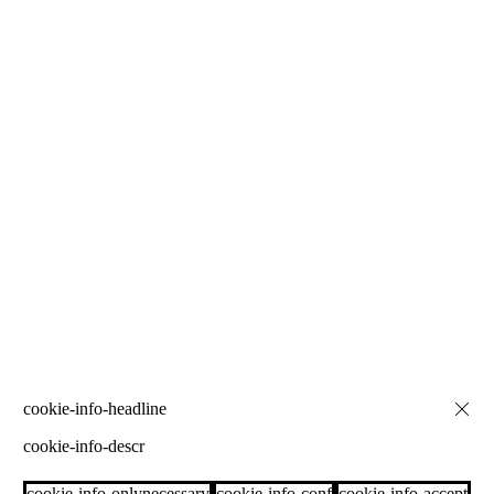
cookie-info-descr
cookie-info-onlynecessary
cookie-info-conf
cookie-info-accept