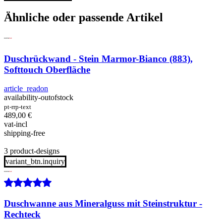
Ähnliche oder passende Artikel
Duschrückwand - Stein Marmor-Bianco (883),
Softtouch Oberfläche
article_readon
availability-outofstock
pt-rrp-text
489,00
€
vat-incl
shipping-free
3 product-designs
variant_btn.inquiry
Duschwanne aus Mineralguss mit Steinstruktur -
Rechteck