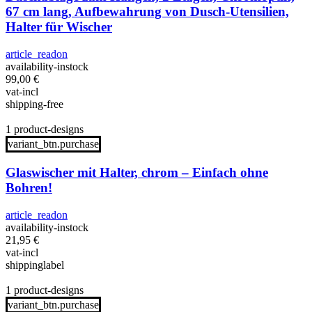
67 cm lang, Aufbewahrung von Dusch-Utensilien,
Halter für Wischer
article_readon
availability-instock
99,00
€
vat-incl
shipping-free
1 product-designs
variant_btn.purchase
Glaswischer mit Halter, chrom – Einfach ohne
Bohren!
article_readon
availability-instock
21,95
€
vat-incl
shippinglabel
1 product-designs
variant_btn.purchase