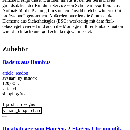
zeitlose Design dieser Duschen hinaus ist bei der Serie Davita
grundsätzlich der Rundum-Service von Schulte inbegriffen: Das
Aufmaß für die Planung Ihres neuen Duschbereichs wird vor Ort
professionell genommen. Außerdem werden die 8 mm starken
Elemente aus Sicherheitsglas (ESG) werkseitig mit dem fixil-
Glassiegel veredelt und auch die Montage in Ihrer Einbausituation
wird durch fachkundige Techniker gewährleistet.
Zubehör
Badsitz aus Bambus
article_readon
availability-instock
129,00
€
vat-incl
shipping-free
1 product-designs
variant_btn.purchase
Duschablage zum Hängen, 2 Etagen, Chromoptik,