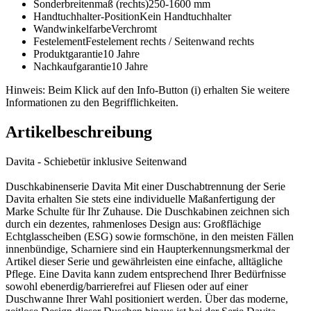
Sonderbreitenmaß (rechts)
250-1600 mm
Handtuchhalter-Position
Kein Handtuchhalter
Wandwinkelfarbe
Verchromt
Festelement
Festelement rechts / Seitenwand rechts
Produktgarantie
10 Jahre
Nachkaufgarantie
10 Jahre
Hinweis: Beim Klick auf den Info-Button (i) erhalten Sie weitere
Informationen zu den Begrifflichkeiten.
Artikelbeschreibung
Davita - Schiebetür inklusive Seitenwand
Duschkabinenserie Davita Mit einer Duschabtrennung der Serie
Davita erhalten Sie stets eine individuelle Maßanfertigung der
Marke Schulte für Ihr Zuhause. Die Duschkabinen zeichnen sich
durch ein dezentes, rahmenloses Design aus: Großflächige
Echtglasscheiben (ESG) sowie formschöne, in den meisten Fällen
innenbündige, Scharniere sind ein Haupterkennungsmerkmal der
Artikel dieser Serie und gewährleisten eine einfache, alltägliche
Pflege. Eine Davita kann zudem entsprechend Ihrer Bedürfnisse
sowohl ebenerdig/barrierefrei auf Fliesen oder auf einer
Duschwanne Ihrer Wahl positioniert werden. Über das moderne,