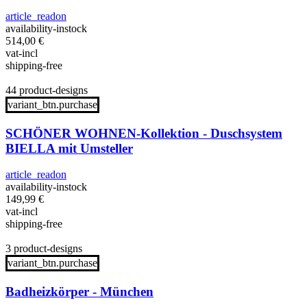
article_readon
availability-instock
514,00
€
vat-incl
shipping-free
44 product-designs
variant_btn.purchase
SCHÖNER WOHNEN-Kollektion - Duschsystem
BIELLA mit Umsteller
article_readon
availability-instock
149,99
€
vat-incl
shipping-free
3 product-designs
variant_btn.purchase
Badheizkörper - München