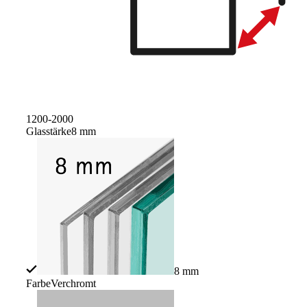
1200-2000
Glasstärke
8 mm
8 mm
Farbe
Verchromt