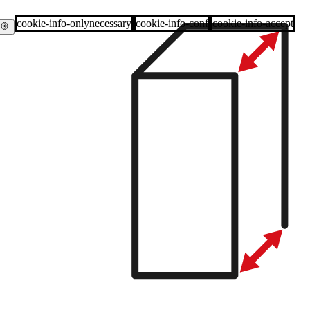
cookie-info-onlynecessary
cookie-info-conf
cookie-info-accept