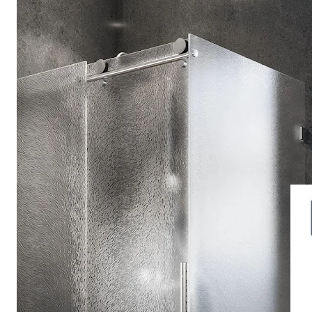
Drehpunkttür
Runddusche
Drehfalttür
Pendeltür
Schiebetür
Seitenwand
Alle Duschwannen
Quadrat
Rechteck
Rund
Fünfeck
Halbkreis
Sonderposten %
Alle Duschrückwände
Unsere Duschrückwände-Dekore
Softtouch
Hochglanz
Dekor
Foto
Individuell
Farbe
SCHÖNER WOHNEN-Kollektion
Musterplättchen