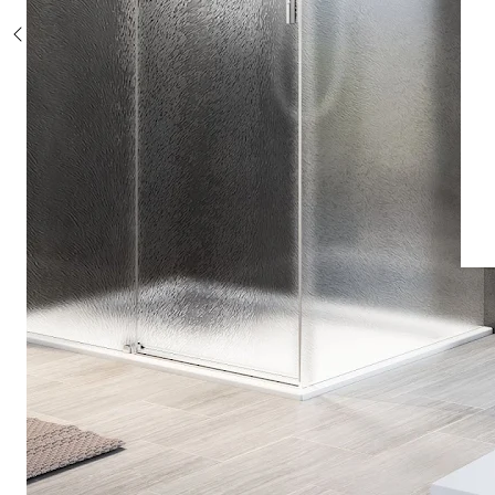
Sonderposten %
Alle Duschsysteme
mit Einhebelmischer
mit Thermostat
mit Thermostat und Ablage
mit Umsteller
mit Umsteller und Ablage
Sonderposten %