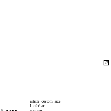
Kontaktieren Sie uns einfach. Unsere Bad-
he
Experten helfen Ihnen gerne weiter und
finden mit Ihnen zusammen die optimale
Lösung für Ihr neues Bad oder Ihre
Duschplatz Sanierung.
gesetz
ular
Kontakt
📞 Tel.:
+49 2935 9653-500
📧 E-Mail:
online-service@schulte.de
📝
Formular
article_custom_size
Ausstellung & Werksverkauf
Lieferbar
pt-rrp-text