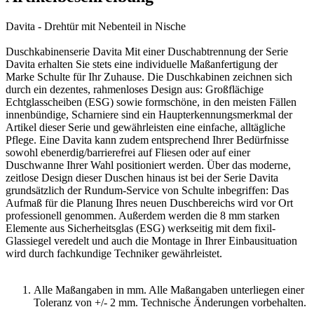
Davita - Drehtür mit Nebenteil in Nische
Duschkabinenserie Davita Mit einer Duschabtrennung der Serie
Davita erhalten Sie stets eine individuelle Maßanfertigung der
Marke Schulte für Ihr Zuhause. Die Duschkabinen zeichnen sich
durch ein dezentes, rahmenloses Design aus: Großflächige
Echtglasscheiben (ESG) sowie formschöne, in den meisten Fällen
innenbündige, Scharniere sind ein Haupterkennungsmerkmal der
Artikel dieser Serie und gewährleisten eine einfache, alltägliche
Pflege. Eine Davita kann zudem entsprechend Ihrer Bedürfnisse
sowohl ebenerdig/barrierefrei auf Fliesen oder auf einer
Duschwanne Ihrer Wahl positioniert werden. Über das moderne,
zeitlose Design dieser Duschen hinaus ist bei der Serie Davita
grundsätzlich der Rundum-Service von Schulte inbegriffen: Das
Aufmaß für die Planung Ihres neuen Duschbereichs wird vor Ort
professionell genommen. Außerdem werden die 8 mm starken
Elemente aus Sicherheitsglas (ESG) werkseitig mit dem fixil-
Glassiegel veredelt und auch die Montage in Ihrer Einbausituation
wird durch fachkundige Techniker gewährleistet.
Alle Maßangaben in mm. Alle Maßangaben unterliegen einer
Toleranz von +/- 2 mm. Technische Änderungen vorbehalten.