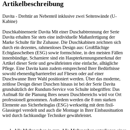
Artikelbeschreibung
Davita - Drehtür an Nebenteil inklusive zwei Seitenwände (U-
Kabine)
Duschkabinenserie Davita Mit einer Duschabtrennung der Serie
Davita erhalten Sie stets eine individuelle Maßanfertigung der
Marke Schulte für Ihr Zuhause. Die Duschkabinen zeichnen sich
durch ein dezentes, rahmenloses Design aus: Großflächige
Echtglasscheiben (ESG) sowie formschöne, in den meisten Fällen
innenbündige, Scharniere sind ein Haupterkennungsmerkmal der
Artikel dieser Serie und gewährleisten eine einfache, alltägliche
Pflege. Eine Davita kann zudem entsprechend Ihrer Bedürfnisse
sowohl ebenerdig/barrierefrei auf Fliesen oder auf einer
Duschwanne Ihrer Wahl positioniert werden. Über das moderne,
zeitlose Design dieser Duschen hinaus ist bei der Serie Davita
grundsätzlich der Rundum-Service von Schulte inbegriffen: Das
Aufmaß für die Planung Ihres neuen Duschbereichs wird vor Ort
professionell genommen. Außerdem werden die 8 mm starken
Elemente aus Sicherheitsglas (ESG) werkseitig mit dem fixil-
Glassiegel veredelt und auch die Montage in Ihrer Einbausituation
wird durch fachkundige Techniker gewährleistet.