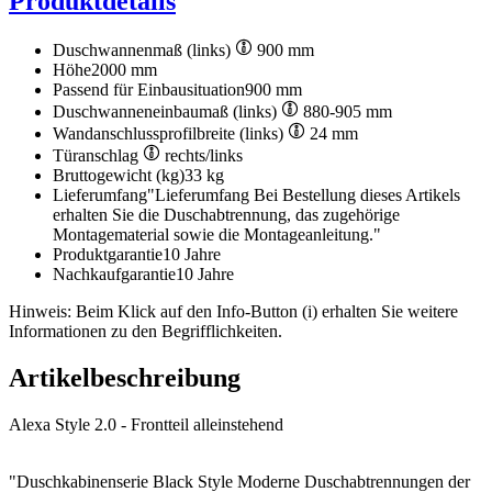
Produktdetails
Duschwannenmaß (links)
900 mm
Höhe
2000 mm
Passend für Einbausituation
900 mm
Duschwanneneinbaumaß (links)
880-905 mm
Wandanschlussprofilbreite (links)
24 mm
Türanschlag
rechts/links
Bruttogewicht (kg)
33 kg
Lieferumfang
"Lieferumfang Bei Bestellung dieses Artikels
erhalten Sie die Duschabtrennung, das zugehörige
Montagematerial sowie die Montageanleitung."
Produktgarantie
10 Jahre
Nachkaufgarantie
10 Jahre
Hinweis: Beim Klick auf den Info-Button (i) erhalten Sie weitere
Informationen zu den Begrifflichkeiten.
Artikelbeschreibung
Alexa Style 2.0 - Frontteil alleinstehend
"Duschkabinenserie Black Style Moderne Duschabtrennungen der