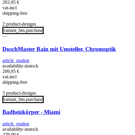
293,95
€
vat-incl
shipping-free
2 product-designs
variant_btn.purchase
DuschMaster Rain mit Umsteller, Chromoptik
article_readon
availability-instock
209,95
€
vat-incl
shipping-free
3 product-designs
variant_btn.purchase
Badheizkörper - Miami
article_readon
availability-instock
279,00
€