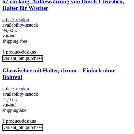
67 cm lang, Aufbewahrung von Dusch-Utensilien,
Halter für Wischer
article_readon
availability-instock
99,00
€
vat-incl
shipping-free
1 product-designs
variant_btn.purchase
Glaswischer mit Halter, chrom – Einfach ohne
Bohren!
article_readon
availability-instock
21,95
€
vat-incl
shippinglabel
1 product-designs
variant_btn.purchase