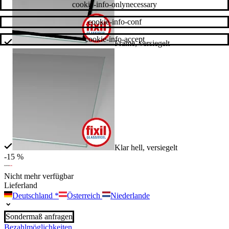
cookie-info-onlynecessary
cookie-info-conf
cookie-info-accept
Frame, versiegelt
Klar hell, versiegelt
-15 %
Nicht mehr verfügbar
Lieferland
Deutschland
*
Österreich
Niederlande
Sondermaß anfragen
Bezahlmöglichkeiten