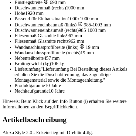
Einstiegsbreite
690 mm
Duschwannenmaß (rechts)
1000 mm
Höhe
1920 mm
Passend für Einbausituation
1000x1000 mm
Duschwanneneinbaumaß (links)
985-1003 mm
Duschwanneneinbaumaß (rechts)
985-1003 mm
Fliesenmaß Glasmitte links
962 mm
Fliesenmaß Glasmitte rechts
962 mm
Wandanschlussprofilbreite (links)
19 mm
Wandanschlussprofilbreite (rechts)
19 mm
Nebenteilbreite
457 mm
Bruttogewicht (kg)
106 kg
Lieferumfang
"Lieferumfang Bei Bestellung dieses Artikels
erhalten Sie die Duschabtrennung, das zugehörige
Montagematerial sowie die Montageanleitung."
Produktgarantie
10 Jahre
Nachkaufgarantie
10 Jahre
Hinweis: Beim Klick auf den Info-Button (i) erhalten Sie weitere
Informationen zu den Begrifflichkeiten.
Artikelbeschreibung
Alexa Style 2.0 - Eckeinstieg mit Drehtür 4-tlg.