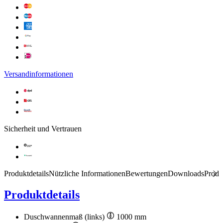
Versandinformationen
Sicherheit und Vertrauen
Produktdetails
Nützliche Informationen
Bewertungen
Downloads
Produ
Produktdetails
Duschwannenmaß (links)
1000 mm