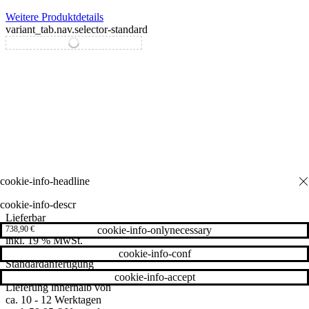
Weitere Produktdetails
variant_tab.nav.selector-standard
variant_tab.nav.selector-special
cookie-info-descr
Lieferbar
cookie-info-onlynecessary
738,90
€
inkl. 19 % MwSt.
cookie-info-conf
Standardanfertigung
cookie-info-accept
Lieferung innerhalb von
ca. 10 - 12 Werktagen