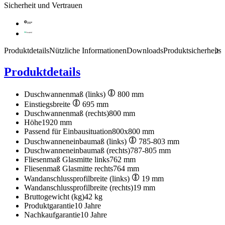
Sicherheit und Vertrauen
Produktdetails
Nützliche Informationen
Downloads
Produktsicherheits
Produktdetails
Duschwannenmaß (links)
800 mm
Einstiegsbreite
695 mm
Duschwannenmaß (rechts)
800 mm
Höhe
1920 mm
Passend für Einbausituation
800x800 mm
Duschwanneneinbaumaß (links)
785-803 mm
Duschwanneneinbaumaß (rechts)
787-805 mm
Fliesenmaß Glasmitte links
762 mm
Fliesenmaß Glasmitte rechts
764 mm
Wandanschlussprofilbreite (links)
19 mm
Wandanschlussprofilbreite (rechts)
19 mm
Bruttogewicht (kg)
42 kg
Produktgarantie
10 Jahre
Nachkaufgarantie
10 Jahre