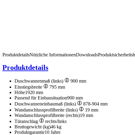
Produktdetails
Nützliche Informationen
Downloads
Produktsicherheits
Produktdetails
Duschwannenmaß (links)
900 mm
Einstiegsbreite
795 mm
Höhe
1920 mm
Passend für Einbausituation
900 mm
Duschwanneneinbaumaß (links)
878-904 mm
Wandanschlussprofilbreite (links)
19 mm
Wandanschlussprofilbreite (rechts)
19 mm
Türanschlag
rechts/links
Bruttogewicht (kg)
46 kg
Produktgarantie
10 Jahre