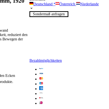
0 mm, 1920
Deutschland
*
Österreich
Niederlande
Sondermaß anfragen
nwand
eit, reduziert den
es Bewegen der
Bezahlmöglichkeiten
den Ecken
produkte.