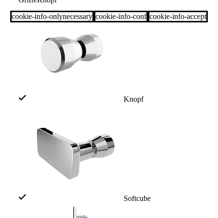
cookie-info-onlynecessary
cookie-info-conf
cookie-info-accept
Knopf
Softcube