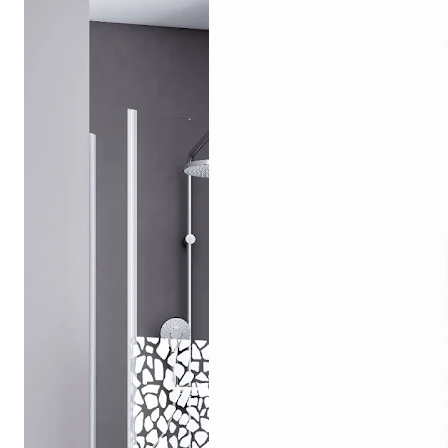
Drehpunkttür
Runddusche
Drehfalttür
Pendeltür
Schiebetür
Seitenwand
Alle Duschwannen
Quadrat
Rechteck
Rund
Fünfeck
Halbkreis
Sonderposten %
Alle Duschrückwände
Unsere Duschrückwände-Dekore
Softtouch
Hochglanz
Dekor
Foto
Individuell
Farbe
SCHÖNER WOHNEN-Kollektion
Musterplättchen