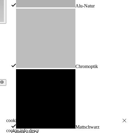
Alu-Natur
Chromoptik
Mattschwarz
cookie-info-descr
Griffe
Knopf