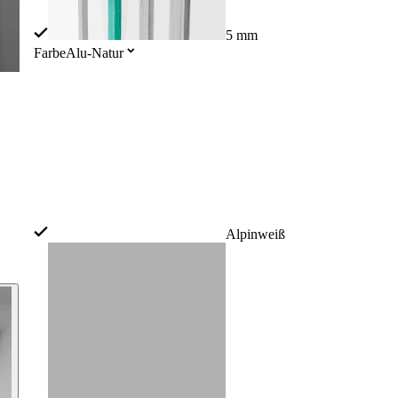
5 mm
Farbe
Alu-Natur
Alpinweiß