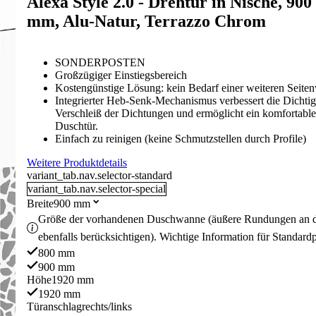
Alexa Style 2.0 - Drehtür in Nische, 90
mm, Alu-Natur, Terrazzo Chrom
SONDERPOSTEN
Großzügiger Einstiegsbereich
Kostengünstige Lösung: kein Bedarf einer weiteren Seite
Integrierter Heb-Senk-Mechanismus verbessert die Dichtigk
Verschleiß der Dichtungen und ermöglicht ein komfortabl
Duschtür.
Einfach zu reinigen (keine Schmutzstellen durch Profile)
Weitere Produktdetails
variant_tab.nav.selector-standard
variant_tab.nav.selector-special
Breite
900 mm
Größe der vorhandenen Duschwanne (äußere Rundungen an 
ebenfalls berücksichtigen). Wichtige Information für Standard
800 mm
900 mm
Höhe
1920 mm
1920 mm
Türanschlag
rechts/links