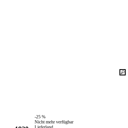
Kontaktieren Sie uns einfach. Unsere Bad-
he
Experten helfen Ihnen gerne weiter und
finden mit Ihnen zusammen die optimale
Lösung für Ihr neues Bad oder Ihre
Duschplatz Sanierung.
gesetz
ular
Kontakt
📞 Tel.:
+49 2935 9653-500
📧 E-Mail:
online-service@schulte.de
📝
Formular
-25 %
Ausstellung & Werksverkauf
Nicht mehr verfügbar
Lieferland