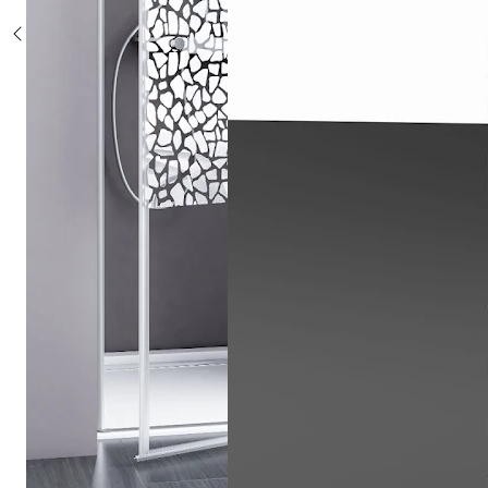
Sonderposten %
Alle Duschsysteme
mit Einhebelmischer
mit Thermostat
mit Thermostat und Ablage
mit Umsteller
mit Umsteller und Ablage
Sonderposten %