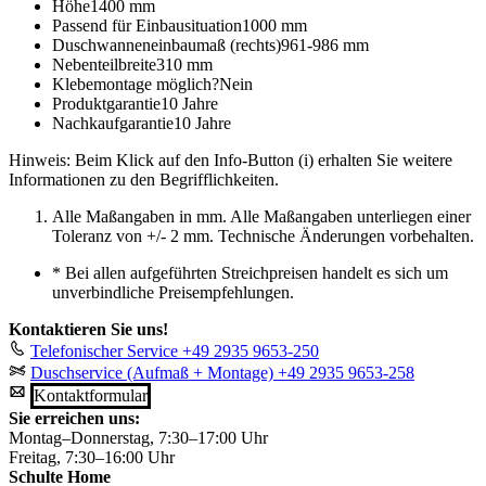
Höhe
1400 mm
Passend für Einbausituation
1000 mm
Duschwanneneinbaumaß (rechts)
961-986 mm
Nebenteilbreite
310 mm
Klebemontage möglich?
Nein
Produktgarantie
10 Jahre
Nachkaufgarantie
10 Jahre
Hinweis: Beim Klick auf den Info-Button (i) erhalten Sie weitere
Informationen zu den Begrifflichkeiten.
Alle Maßangaben in mm. Alle Maßangaben unterliegen einer
Toleranz von +/- 2 mm. Technische Änderungen vorbehalten.
*
Bei allen aufgeführten Streichpreisen handelt es sich um
unverbindliche Preisempfehlungen.
Kontaktieren Sie uns!
Telefonischer Service
+49 2935 9653-250
Duschservice (Aufmaß + Montage)
+49 2935 9653-258
Kontaktformular
Sie erreichen uns:
Montag–Donnerstag, 7:30–17:00 Uhr
Freitag, 7:30–16:00 Uhr
Schulte Home