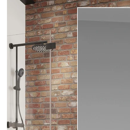
Drehpunkttür
Runddusche
Drehfalttür
Pendeltür
Schiebetür
Seitenwand
Alle Duschwannen
Quadrat
Rechteck
Rund
Fünfeck
Halbkreis
Sonderposten %
Alle Duschrückwände
Unsere Duschrückwände-Dekore
Softtouch
Hochglanz
Dekor
Foto
Individuell
Farbe
SCHÖNER WOHNEN-Kollektion
Musterplättchen