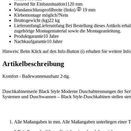
Passend für Einbausituation
1120 mm
Wandanschlussprofilbreite (links)
19 mm
Klebemontage möglich?
Nein
Bruttogewicht (kg)
22 kg
Lieferumfang
Lieferumfang Bei Bestellung dieses Artikels erh
zugehörige Montagematerial sowie die Montageanleitung.
Produktgarantie
10 Jahre
Nachkaufgarantie
10 Jahre
Hinweis: Beim Klick auf den Info-Button (i) erhalten Sie weitere Info
Artikelbeschreibung
Komfort - Badewannenaufsatz 2-tlg.
Duschkabinenserie Black Style Moderne Duschabtrennungen der Serie 
Systemen und Duschwannen – Black Style-Duschkabinen stellen stets
Alle Maßangaben in mm. Alle Maßangaben unterliegen einer T