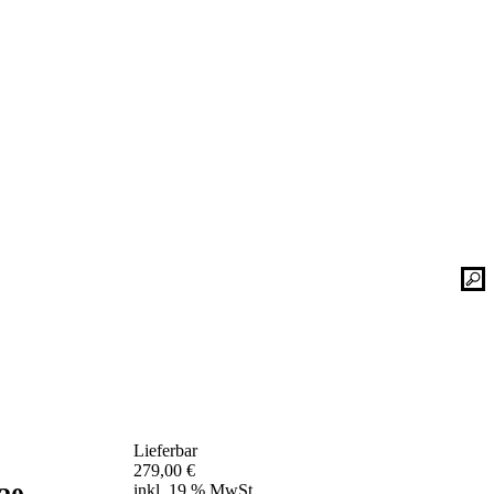
Kontaktieren Sie uns einfach. Unsere Bad-
he
Experten helfen Ihnen gerne weiter und
finden mit Ihnen zusammen die optimale
Lösung für Ihr neues Bad oder Ihre
Duschplatz Sanierung.
gesetz
ular
Kontakt
📞 Tel.:
+49 2935 9653-500
📧 E-Mail:
online-service@schulte.de
📝
Formular
Lieferbar
Ausstellung & Werksverkauf
279,00
€
inkl. 19 % MwSt.