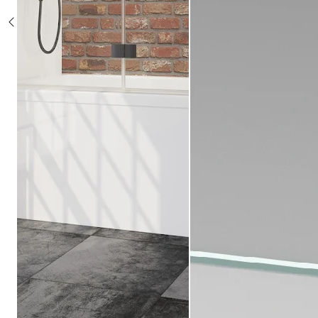
Sonderposten %
Alle Duschsysteme
mit Einhebelmischer
mit Thermostat
mit Thermostat und Ablage
mit Umsteller
mit Umsteller und Ablage
Sonderposten %