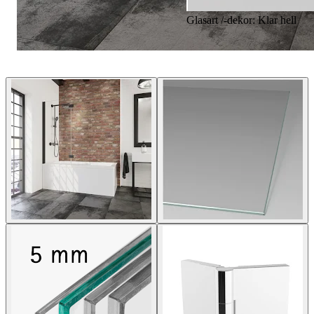
Glasart /-dekor: Klar hell