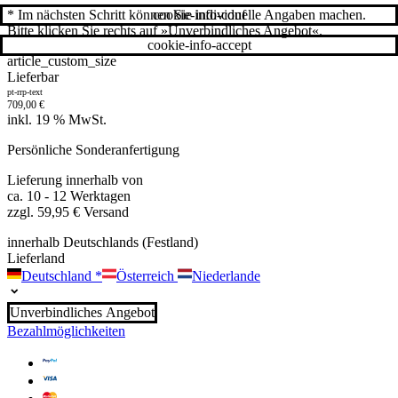
cookie-info-conf
* Im nächsten Schritt können Sie individuelle Angaben machen.
Bitte klicken Sie rechts auf »Unverbindliches Angebot«.
cookie-info-accept
article_custom_size
Lieferbar
pt-rrp-text
709,00
€
inkl. 19 % MwSt.
Persönliche Sonderanfertigung
Lieferung innerhalb von
ca. 10 - 12 Werktagen
zzgl. 59,95 € Versand
innerhalb Deutschlands (Festland)
Lieferland
Deutschland
*
Österreich
Niederlande
Unverbindliches Angebot
Bezahlmöglichkeiten