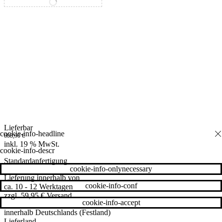
variant_tab.nav.selector-special
Lieferbar
608,90
€
inkl. 19 % MwSt.
cookie-info-descr
Standardanfertigung
cookie-info-onlynecessary
Lieferung innerhalb von
cookie-info-conf
ca. 10 - 12 Werktagen
zzgl. 59,95 € Versand
cookie-info-accept
innerhalb Deutschlands (Festland)
Lieferland