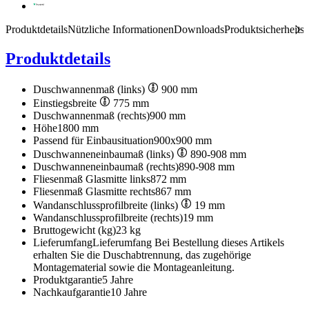
Produktdetails
Nützliche Informationen
Downloads
Produktsicherheits
Produktdetails
Duschwannenmaß (links)
900 mm
Einstiegsbreite
775 mm
Duschwannenmaß (rechts)
900 mm
Höhe
1800 mm
Passend für Einbausituation
900x900 mm
Duschwanneneinbaumaß (links)
890-908 mm
Duschwanneneinbaumaß (rechts)
890-908 mm
Fliesenmaß Glasmitte links
872 mm
Fliesenmaß Glasmitte rechts
867 mm
Wandanschlussprofilbreite (links)
19 mm
Wandanschlussprofilbreite (rechts)
19 mm
Bruttogewicht (kg)
23 kg
Lieferumfang
Lieferumfang Bei Bestellung dieses Artikels
erhalten Sie die Duschabtrennung, das zugehörige
Montagematerial sowie die Montageanleitung.
Produktgarantie
5 Jahre
Nachkaufgarantie
10 Jahre