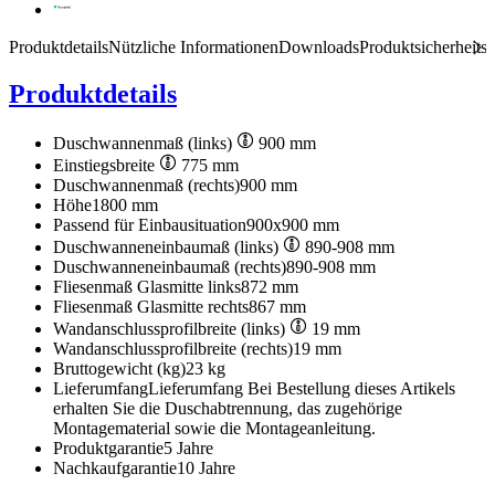
Produktdetails
Nützliche Informationen
Downloads
Produktsicherheits
Produktdetails
Duschwannenmaß (links)
900 mm
Einstiegsbreite
775 mm
Duschwannenmaß (rechts)
900 mm
Höhe
1800 mm
Passend für Einbausituation
900x900 mm
Duschwanneneinbaumaß (links)
890-908 mm
Duschwanneneinbaumaß (rechts)
890-908 mm
Fliesenmaß Glasmitte links
872 mm
Fliesenmaß Glasmitte rechts
867 mm
Wandanschlussprofilbreite (links)
19 mm
Wandanschlussprofilbreite (rechts)
19 mm
Bruttogewicht (kg)
23 kg
Lieferumfang
Lieferumfang Bei Bestellung dieses Artikels
erhalten Sie die Duschabtrennung, das zugehörige
Montagematerial sowie die Montageanleitung.
Produktgarantie
5 Jahre
Nachkaufgarantie
10 Jahre