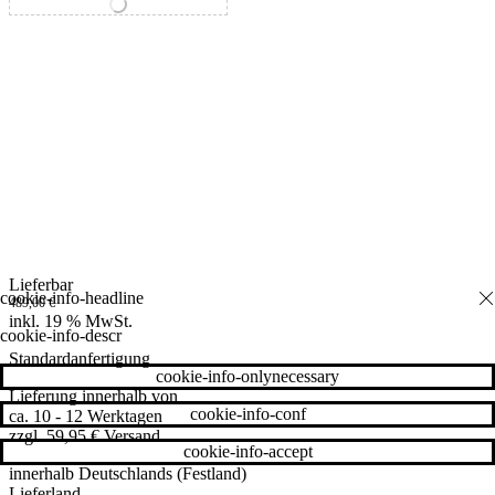
variant_tab.nav.selector-special
Lieferbar
489,00
€
inkl. 19 % MwSt.
cookie-info-descr
Standardanfertigung
cookie-info-onlynecessary
Lieferung innerhalb von
cookie-info-conf
ca. 10 - 12 Werktagen
zzgl. 59,95 € Versand
cookie-info-accept
innerhalb Deutschlands (Festland)
Lieferland