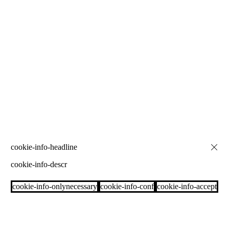
cookie-info-descr
cookie-info-onlynecessary
cookie-info-conf
cookie-info-accept