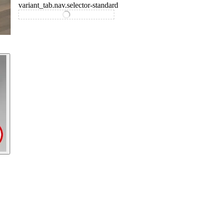
variant_tab.nav.selector-standard
Glasart /-dekor: Klar hell, 
variant_tab.nav.selector-special