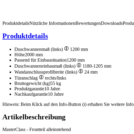
Produktdetails
Nützliche Informationen
Bewertungen
Downloads
Produ
Produktdetails
Duschwannenmaß (links)
1200 mm
Höhe
2000 mm
Passend für Einbausituation
1200 mm
Duschwanneneinbaumaß (links)
1180-1205 mm
Wandanschlussprofilbreite (links)
24 mm
Türanschlag
rechts/links
Bruttogewicht (kg)
55 kg
Produktgarantie
10 Jahre
Nachkaufgarantie
10 Jahre
Hinweis: Beim Klick auf den Info-Button (i) erhalten Sie weitere Info
Artikelbeschreibung
MasterClass - Frontteil alleinstehend