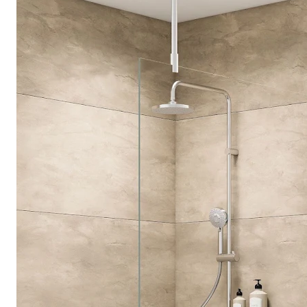
Drehpunkttür
Runddusche
Drehfalttür
Pendeltür
Schiebetür
Seitenwand
Alle Duschwannen
Quadrat
Rechteck
Rund
Fünfeck
Halbkreis
Sonderposten %
Alle Duschrückwände
Unsere Duschrückwände-Dekore
Softtouch
Hochglanz
Dekor
Foto
Individuell
Farbe
SCHÖNER WOHNEN-Kollektion
Musterplättchen