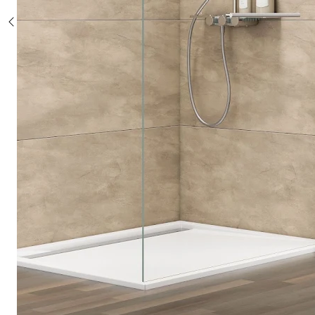
Sonderposten %
Alle Duschsysteme
mit Einhebelmischer
mit Thermostat
mit Thermostat und Ablage
mit Umsteller
mit Umsteller und Ablage
Sonderposten %