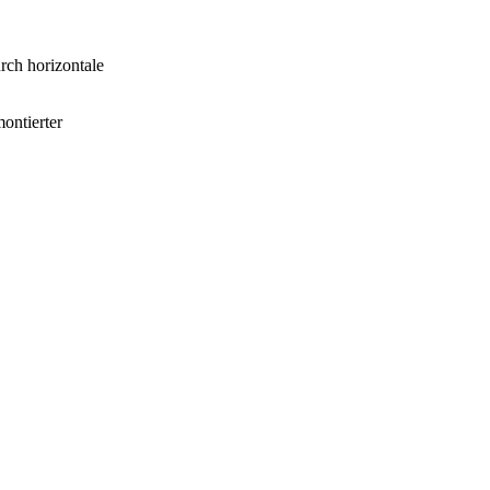
rch horizontale
ontierter