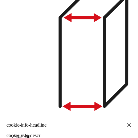
cookie-info-descr
250-1300