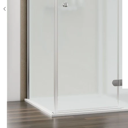
Sonderposten %
Alle Duschsysteme
mit Einhebelmischer
mit Thermostat
mit Thermostat und Ablage
mit Umsteller
mit Umsteller und Ablage
Sonderposten %