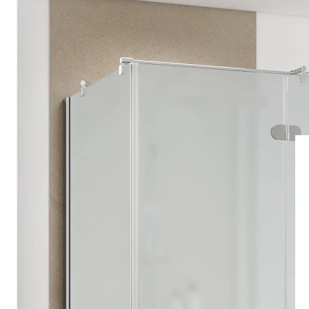
Drehpunkttür
Runddusche
Drehfalttür
Pendeltür
Schiebetür
Seitenwand
Alle Duschwannen
Quadrat
Rechteck
Rund
Fünfeck
Halbkreis
Sonderposten %
Alle Duschrückwände
Unsere Duschrückwände-Dekore
Softtouch
Hochglanz
Dekor
Foto
Individuell
Farbe
SCHÖNER WOHNEN-Kollektion
Musterplättchen