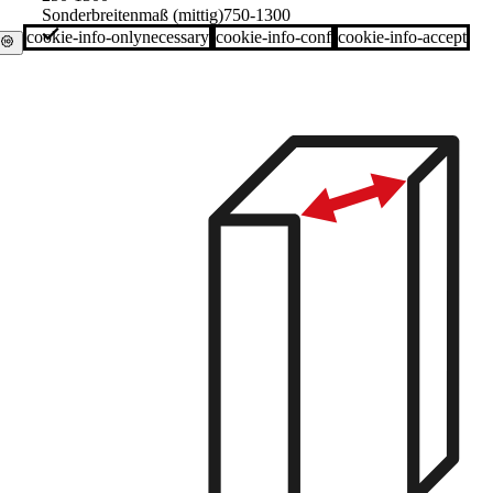
Sonderbreitenmaß (mittig)
750-1300
cookie-info-onlynecessary
cookie-info-conf
cookie-info-accept