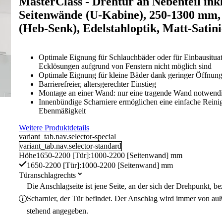
MasterClass - Drehtür an Nebenteil ink
Seitenwände (U-Kabine), 250-1300 mm,
(Heb-Senk), Edelstahloptik, Matt-Satini
Optimale Eignung für Schlauchbäder oder für Einbausitua
Ecklösungen aufgrund von Fenstern nicht möglich sind
Optimale Eignung für kleine Bäder dank geringer Öffnung
Barrierefreier, altersgerechter Einstieg
Montage an einer Wand: nur eine tragende Wand notwend
Innenbündige Scharniere ermöglichen eine einfache Rein
Ebenmäßigkeit
Weitere Produktdetails
variant_tab.nav.selector-special
variant_tab.nav.selector-standard
Höhe
1650-2200 [Tür]:1000-2200 [Seitenwand] mm
1650-2200 [Tür]:1000-2200 [Seitenwand] mm
Türanschlag
rechts
Die Anschlagseite ist jene Seite, an der sich der Drehpunkt, 
Scharnier, der Tür befindet. Der Anschlag wird immer von au
stehend angegeben.