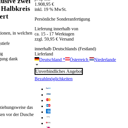
lusive zwei
1.908,95
€
 Halbkreis
inkl. 19 % MwSt.
ert
Persönliche Sonderanfertigung
Lieferung innerhalb von
tionen, in welchen
ca. 15 - 17 Werktagen
zzgl. 59,95 € Versand
stiefe
innerhalb Deutschlands (Festland)
ig
Lieferland
igung dank
Deutschland
*
Österreich
Niederlande
Unverbindliches Angebot
Bezahlmöglichkeiten
beziehungsweise das
ßen vor der Dusche