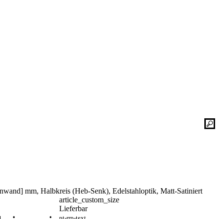
Kontaktieren Sie uns einfach. Unsere Bad-
he
Experten helfen Ihnen gerne weiter und
finden mit Ihnen zusammen die optimale
Lösung für Ihr neues Bad oder Ihre
Duschplatz Sanierung.
gesetz
ular
Kontakt
📞 Tel.:
+49 2935 9653-500
📧 E-Mail:
online-service@schulte.de
nwand] mm, Halbkreis (Heb-Senk), Edelstahloptik, Matt-Satiniert
📝
Formular
article_custom_size
Ausstellung & Werksverkauf
Lieferbar
pt-rrp-text