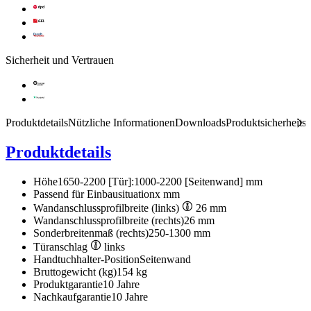
Sicherheit und Vertrauen
Produktdetails
Nützliche Informationen
Downloads
Produktsicherheits
Produktdetails
Höhe
1650-2200 [Tür]:1000-2200 [Seitenwand] mm
Passend für Einbausituation
x mm
Wandanschlussprofilbreite (links)
26 mm
Wandanschlussprofilbreite (rechts)
26 mm
Sonderbreitenmaß (rechts)
250-1300 mm
Türanschlag
links
Handtuchhalter-Position
Seitenwand
Bruttogewicht (kg)
154 kg
Produktgarantie
10 Jahre
Nachkaufgarantie
10 Jahre