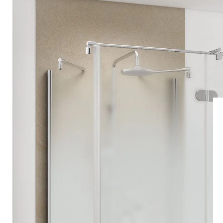
Drehpunkttür
Runddusche
Drehfalttür
Pendeltür
Schiebetür
Seitenwand
Alle Duschwannen
Quadrat
Rechteck
Rund
Fünfeck
Halbkreis
Sonderposten %
Alle Duschrückwände
Unsere Duschrückwände-Dekore
Softtouch
Hochglanz
Dekor
Foto
Individuell
Farbe
SCHÖNER WOHNEN-Kollektion
Musterplättchen