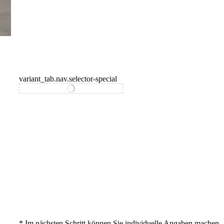
variant_tab.nav.selector-special
variant_tab.nav.selector-standard
* Im nächsten Schritt können Sie individuelle Angaben machen.