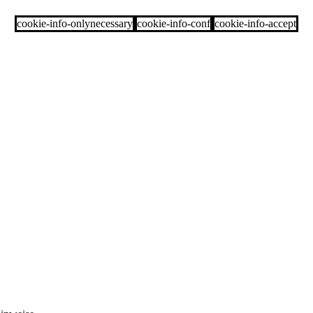
cookie-info-onlynecessary
cookie-info-conf
cookie-info-accept