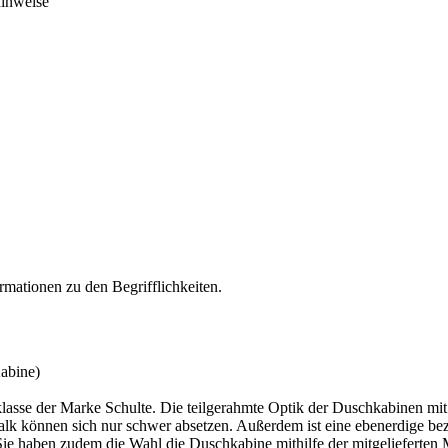
hinweise
rmationen zu den Begrifflichkeiten.
abine)
lasse der Marke Schulte. Die teilgerahmte Optik der Duschkabinen mit i
k können sich nur schwer absetzen. Außerdem ist eine ebenerdige bez
e haben zudem die Wahl die Duschkabine mithilfe der mitgelieferten 