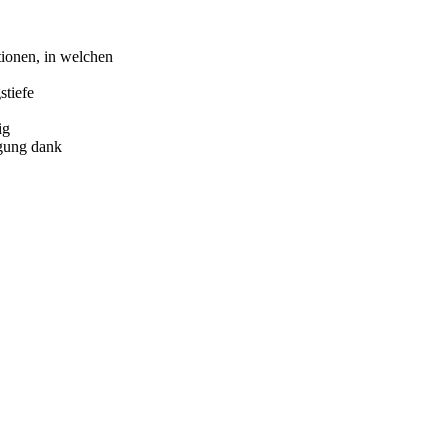
tionen, in welchen
stiefe
ig
igung dank