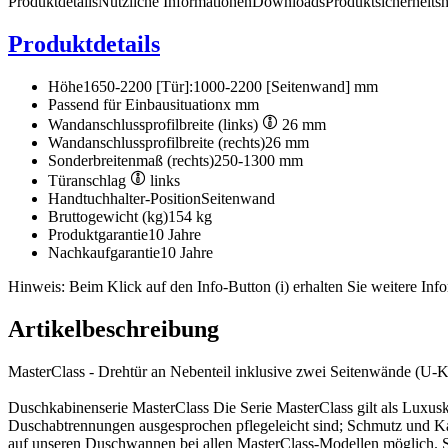
Produktdetails
Nützliche Informationen
Downloads
Produktsicherheits
Produktdetails
Höhe
1650-2200 [Tür]:1000-2200 [Seitenwand] mm
Passend für Einbausituation
x mm
Wandanschlussprofilbreite (links)
26 mm
Wandanschlussprofilbreite (rechts)
26 mm
Sonderbreitenmaß (rechts)
250-1300 mm
Türanschlag
links
Handtuchhalter-Position
Seitenwand
Bruttogewicht (kg)
154 kg
Produktgarantie
10 Jahre
Nachkaufgarantie
10 Jahre
Hinweis: Beim Klick auf den Info-Button (i) erhalten Sie weitere Info
Artikelbeschreibung
MasterClass - Drehtür an Nebenteil inklusive zwei Seitenwände (U-K
Duschkabinenserie MasterClass Die Serie MasterClass gilt als Luxusk
Duschabtrennungen ausgesprochen pflegeleicht sind; Schmutz und Kal
auf unseren Duschwannen bei allen MasterClass-Modellen möglich. Si