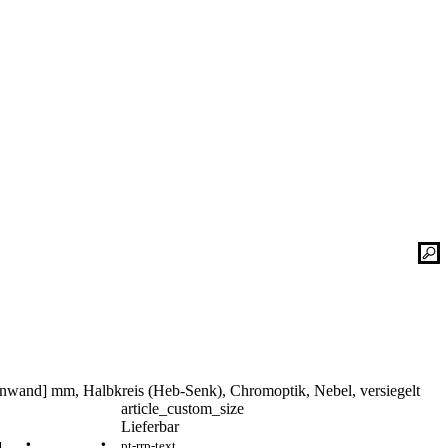
Kontaktieren Sie uns einfach. Unsere Bad-
he
Experten helfen Ihnen gerne weiter und
finden mit Ihnen zusammen die optimale
Lösung für Ihr neues Bad oder Ihre
Duschplatz Sanierung.
gesetz
ular
Kontakt
📞 Tel.:
+49 2935 9653-500
📧 E-Mail:
online-service@schulte.de
enwand] mm, Halbkreis (Heb-Senk), Chromoptik, Nebel, versiegelt
📝
Formular
article_custom_size
Ausstellung & Werksverkauf
Lieferbar
pt-rrp-text