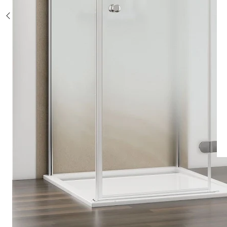
Sonderposten %
Alle Duschsysteme
mit Einhebelmischer
mit Thermostat
mit Thermostat und Ablage
mit Umsteller
mit Umsteller und Ablage
Sonderposten %