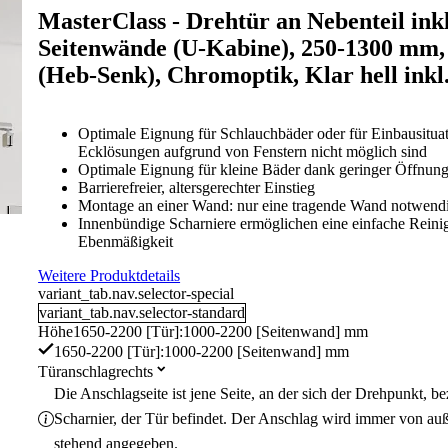
MasterClass - Drehtür an Nebenteil ink
Seitenwände (U-Kabine), 250-1300 mm,
(Heb-Senk), Chromoptik, Klar hell inkl.
Optimale Eignung für Schlauchbäder oder für Einbausitua
Ecklösungen aufgrund von Fenstern nicht möglich sind
Optimale Eignung für kleine Bäder dank geringer Öffnung
Barrierefreier, altersgerechter Einstieg
Montage an einer Wand: nur eine tragende Wand notwend
Innenbündige Scharniere ermöglichen eine einfache Rein
Ebenmäßigkeit
Weitere Produktdetails
variant_tab.nav.selector-special
variant_tab.nav.selector-standard
Höhe
1650-2200 [Tür]:1000-2200 [Seitenwand] mm
1650-2200 [Tür]:1000-2200 [Seitenwand] mm
Türanschlag
rechts
Die Anschlagseite ist jene Seite, an der sich der Drehpunkt, 
Scharnier, der Tür befindet. Der Anschlag wird immer von au
stehend angegeben.