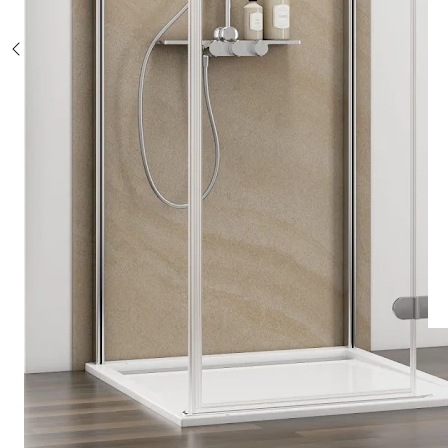
Sonderposten %
Alle Duschsysteme
mit Einhebelmischer
mit Thermostat
mit Thermostat und Ablage
mit Umsteller
mit Umsteller und Ablage
Sonderposten %