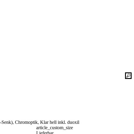
Kontaktieren Sie uns einfach. Unsere Bad-
he
Experten helfen Ihnen gerne weiter und
finden mit Ihnen zusammen die optimale
Lösung für Ihr neues Bad oder Ihre
Duschplatz Sanierung.
gesetz
ular
Kontakt
📞 Tel.:
+49 2935 9653-500
📧 E-Mail:
online-service@schulte.de
📝
Formular
enk), Chromoptik, Klar hell inkl. duoxil
Ausstellung & Werksverkauf
article_custom_size
Lieferbar