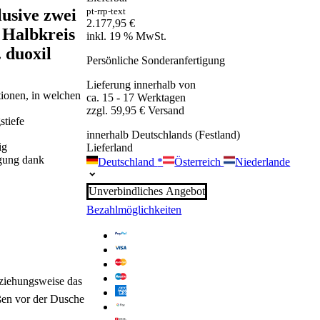
lusive zwei
pt-rrp-text
2.177,95
€
 Halbkreis
inkl. 19 % MwSt.
 duoxil
Persönliche Sonderanfertigung
Lieferung innerhalb von
tionen, in welchen
ca. 15 - 17 Werktagen
zzgl. 59,95 € Versand
stiefe
innerhalb Deutschlands (Festland)
ig
Lieferland
igung dank
Deutschland
*
Österreich
Niederlande
Unverbindliches Angebot
Bezahlmöglichkeiten
beziehungsweise das
ßen vor der Dusche