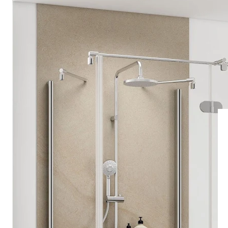
Drehpunkttür
Runddusche
Drehfalttür
Pendeltür
Schiebetür
Seitenwand
Alle Duschwannen
Quadrat
Rechteck
Rund
Fünfeck
Halbkreis
Sonderposten %
Alle Duschrückwände
Unsere Duschrückwände-Dekore
Softtouch
Hochglanz
Dekor
Foto
Individuell
Farbe
SCHÖNER WOHNEN-Kollektion
Musterplättchen