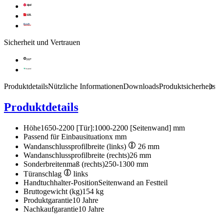
Sicherheit und Vertrauen
Produktdetails
Nützliche Informationen
Downloads
Produktsicherheits
Produktdetails
Höhe
1650-2200 [Tür]:1000-2200 [Seitenwand] mm
Passend für Einbausituation
x mm
Wandanschlussprofilbreite (links)
26 mm
Wandanschlussprofilbreite (rechts)
26 mm
Sonderbreitenmaß (rechts)
250-1300 mm
Türanschlag
links
Handtuchhalter-Position
Seitenwand an Festteil
Bruttogewicht (kg)
154 kg
Produktgarantie
10 Jahre
Nachkaufgarantie
10 Jahre