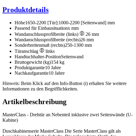
Produktdetails
Höhe
1650-2200 [Tür]:1000-2200 [Seitenwand] mm
Passend für Einbausituation
x mm
Wandanschlussprofilbreite (links)
26 mm
Wandanschlussprofilbreite (rechts)
26 mm
Sonderbreitenmaß (rechts)
250-1300 mm
Türanschlag
links
Handtuchhalter-Position
Seitenwand
Bruttogewicht (kg)
154 kg
Produktgarantie
10 Jahre
Nachkaufgarantie
10 Jahre
Hinweis: Beim Klick auf den Info-Button (i) erhalten Sie weitere
Informationen zu den Begrifflichkeiten.
Artikelbeschreibung
MasterClass - Drehtür an Nebenteil inklusive zwei Seitenwände (U-
Kabine)
Duschkabinenserie MasterClass Die Serie MasterClass gilt als