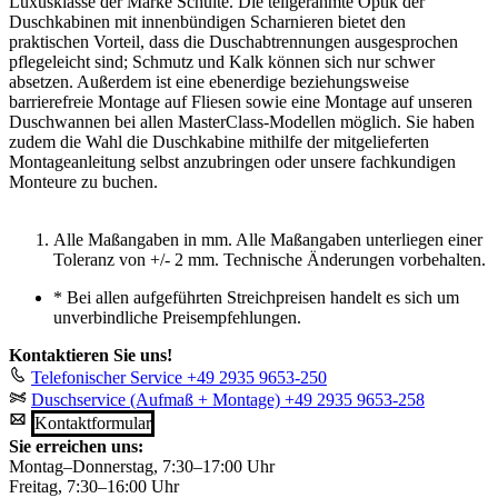
Luxusklasse der Marke Schulte. Die teilgerahmte Optik der
Duschkabinen mit innenbündigen Scharnieren bietet den
praktischen Vorteil, dass die Duschabtrennungen ausgesprochen
pflegeleicht sind; Schmutz und Kalk können sich nur schwer
absetzen. Außerdem ist eine ebenerdige beziehungsweise
barrierefreie Montage auf Fliesen sowie eine Montage auf unseren
Duschwannen bei allen MasterClass-Modellen möglich. Sie haben
zudem die Wahl die Duschkabine mithilfe der mitgelieferten
Montageanleitung selbst anzubringen oder unsere fachkundigen
Monteure zu buchen.
Alle Maßangaben in mm. Alle Maßangaben unterliegen einer
Toleranz von +/- 2 mm. Technische Änderungen vorbehalten.
*
Bei allen aufgeführten Streichpreisen handelt es sich um
unverbindliche Preisempfehlungen.
Kontaktieren Sie uns!
Telefonischer Service
+49 2935 9653-250
Duschservice (Aufmaß + Montage)
+49 2935 9653-258
Kontaktformular
Sie erreichen uns:
Montag–Donnerstag, 7:30–17:00 Uhr
Freitag, 7:30–16:00 Uhr