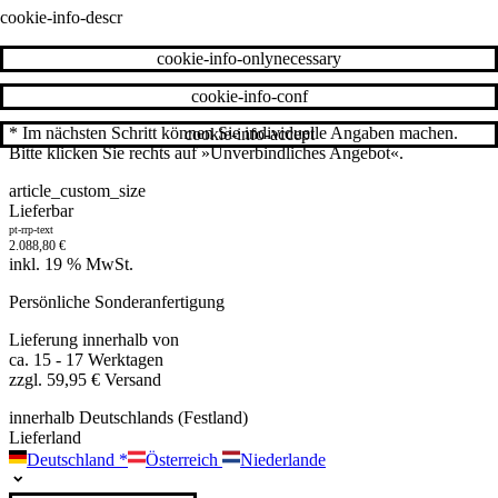
cookie-info-descr
cookie-info-onlynecessary
cookie-info-conf
* Im nächsten Schritt können Sie individuelle Angaben machen.
cookie-info-accept
Bitte klicken Sie rechts auf »Unverbindliches Angebot«.
article_custom_size
Lieferbar
pt-rrp-text
2.088,80
€
inkl. 19 % MwSt.
Persönliche Sonderanfertigung
Lieferung innerhalb von
ca. 15 - 17 Werktagen
zzgl. 59,95 € Versand
innerhalb Deutschlands (Festland)
Lieferland
Deutschland
*
Österreich
Niederlande