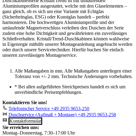
Duschkabinenserie Kristall/Trend ist mit umlaufenden
Aluminiumprofilen ausgestattet, welche mit den Glaselementen –
ganz gleich, ob es sich um eine Variante mit Echtglas
(Sicherheitsglas, ESG) oder Kunstglas handelt – perfekt
harmonieren. Die hochwertigen Aluminiumprofile und der
umlaufende Magnetverschluss verleihen den Duschen der Serie
zudem eine hohe Dichtigkeit und gewährleisten ein zuverlässiges
Schließverhalten. Kristall/Trend-Duschkabinen können wahlweise
in Eigenregie mithilfe unserer Montageanleitung angebracht werden
oder durch unsere Servicetechniker. Hierfür buchen Sie einfach
unseren zuverlässigen Montageservice.
Alle Maßangaben in mm. Alle Maßangaben unterliegen einer
Toleranz von +/- 2 mm. Technische Änderungen vorbehalten.
*
Bei allen aufgeführten Streichpreisen handelt es sich um
unverbindliche Preisempfehlungen.
Kontaktieren Sie uns!
Telefonischer Service
+49 2935 9653-250
Duschservice (Aufmaß + Montage)
+49 2935 9653-258
Kontaktformular
Sie erreichen uns:
Montag–Donnerstag, 7:30–17:00 Uhr