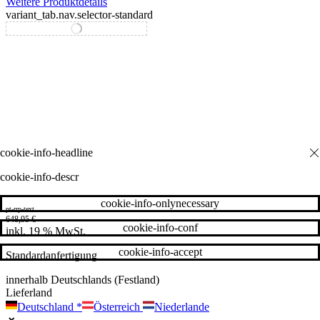
Weitere Produktdetails
variant_tab.nav.selector-standard
variant_tab.nav.selector-special
cookie-info-descr
cookie-info-onlynecessary
pt-rrp-text
648,95
€
cookie-info-conf
inkl. 19 % MwSt.
cookie-info-accept
Standardanfertigung
innerhalb Deutschlands (Festland)
Lieferland
Deutschland
*
Österreich
Niederlande