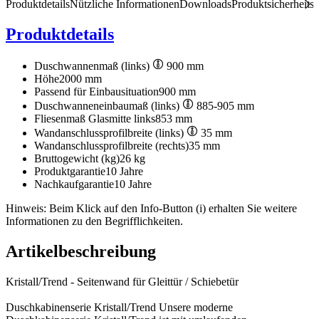
Produktdetails
Nützliche Informationen
Downloads
Produktsicherheits
Produktdetails
Duschwannenmaß (links)
900 mm
Höhe
2000 mm
Passend für Einbausituation
900 mm
Duschwanneneinbaumaß (links)
885-905 mm
Fliesenmaß Glasmitte links
853 mm
Wandanschlussprofilbreite (links)
35 mm
Wandanschlussprofilbreite (rechts)
35 mm
Bruttogewicht (kg)
26 kg
Produktgarantie
10 Jahre
Nachkaufgarantie
10 Jahre
Hinweis: Beim Klick auf den Info-Button (i) erhalten Sie weitere
Informationen zu den Begrifflichkeiten.
Artikelbeschreibung
Kristall/Trend - Seitenwand für Gleittür / Schiebetür
Duschkabinenserie Kristall/Trend Unsere moderne