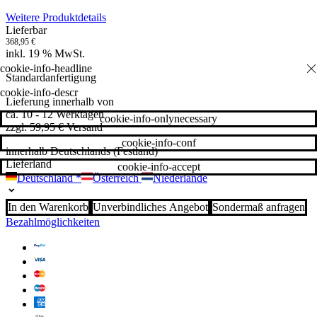
Weitere Produktdetails
Lieferbar
368,95
€
inkl. 19 % MwSt.
Standardanfertigung
cookie-info-descr
Lieferung innerhalb von
ca. 10 - 12 Werktagen
cookie-info-onlynecessary
zzgl. 59,95 € Versand
cookie-info-conf
innerhalb Deutschlands (Festland)
Lieferland
cookie-info-accept
Deutschland
*
Österreich
Niederlande
In den Warenkorb
Unverbindliches Angebot
Sondermaß anfragen
Bezahlmöglichkeiten