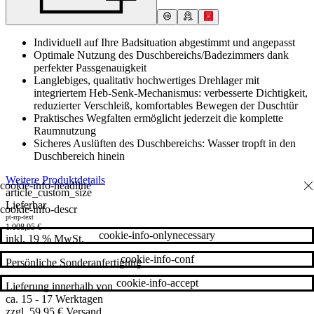
Individuell auf Ihre Badsituation abgestimmt und angepasst
Optimale Nutzung des Duschbereichs/Badezimmers dank
perfekter Passgenauigkeit
Langlebiges, qualitativ hochwertiges Drehlager mit
integriertem Heb-Senk-Mechanismus: verbesserte Dichtigkeit,
reduzierter Verschleiß, komfortables Bewegen der Duschtür
Praktisches Wegfalten ermöglicht jederzeit die komplette
Raumnutzung
Sicheres Auslüften des Duschbereichs: Wasser tropft in den
Duschbereich hinein
Weitere Produktdetails
article_custom_size
Lieferbar
cookie-info-descr
pt-rrp-text
1.008,95
€
cookie-info-onlynecessary
inkl. 19 % MwSt.
cookie-info-conf
Persönliche Sonderanfertigung
cookie-info-accept
Lieferung innerhalb von
ca. 15 - 17 Werktagen
zzgl. 59,95 € Versand