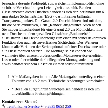
besonders dezente Profiloptik aus, welche mit Klemmprofilen ohne
sichtbare Verschraubungen Leichtigkeit ausstrahlt. Bei den
Glaselementen dieser Duschen handelt es sich darüber hinaus um 6
mm starkes Sicherheitsglas (ESG), das mit seiner brillanten
Transparenz punktet. Die Garant-2.0-Duschkabinen sind mit dem,
für die Serie exklusiven, Griff „Rändel“ ausgestattet. Auch haben
Sie mit der Entscheidung für eine Garant 2.0 die Möglichkeit, Ihre
neue Dusche mit dem speziellen Glasdekor „Bodennebel“
auszustatten. Das Dekor überzeugt zum einen mit seiner dekorativen
Funktion aber auch als zuverlässiger Sichtschutz. Des Weiteren
können alle Varianten der Serie optional auf einer Duschwanne oder
auf Fliese montiert werden. Die Montage selbst können Sie
wahlweise über unseren professionellen Montageservice erledigen
lassen oder aber mithilfe der beiliegenden Montageanleitung und
etwas handwerklichem Geschick einfach selbst durchführen.
Alle Maßangaben in mm. Alle Maßangaben unterliegen einer
Toleranz von +/- 2 mm. Technische Änderungen vorbehalten.
*
Bei allen aufgeführten Streichpreisen handelt es sich um
unverbindliche Preisempfehlungen.
Kontaktieren Sie uns!
Telefonischer Service
+49 2935 9653-250