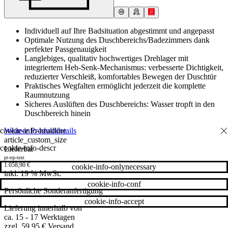
Individuell auf Ihre Badsituation abgestimmt und angepasst
Optimale Nutzung des Duschbereichs/Badezimmers dank
perfekter Passgenauigkeit
Langlebiges, qualitativ hochwertiges Drehlager mit
integriertem Heb-Senk-Mechanismus: verbesserte Dichtigkeit,
reduzierter Verschleiß, komfortables Bewegen der Duschtür
Praktisches Wegfalten ermöglicht jederzeit die komplette
Raumnutzung
Sicheres Auslüften des Duschbereichs: Wasser tropft in den
Duschbereich hinein
Weitere Produktdetails
article_custom_size
cookie-info-descr
Lieferbar
pt-rrp-text
1.058,90
€
cookie-info-onlynecessary
inkl. 19 % MwSt.
cookie-info-conf
Persönliche Sonderanfertigung
cookie-info-accept
Lieferung innerhalb von
ca. 15 - 17 Werktagen
zzgl. 59,95 € Versand