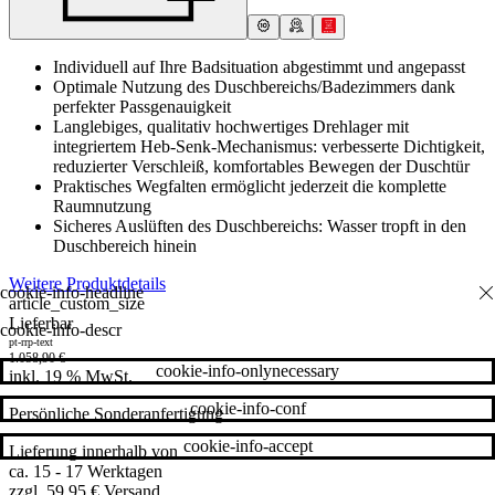
Individuell auf Ihre Badsituation abgestimmt und angepasst
Optimale Nutzung des Duschbereichs/Badezimmers dank
perfekter Passgenauigkeit
Langlebiges, qualitativ hochwertiges Drehlager mit
integriertem Heb-Senk-Mechanismus: verbesserte Dichtigkeit,
reduzierter Verschleiß, komfortables Bewegen der Duschtür
Praktisches Wegfalten ermöglicht jederzeit die komplette
Raumnutzung
Sicheres Auslüften des Duschbereichs: Wasser tropft in den
Duschbereich hinein
Weitere Produktdetails
article_custom_size
Lieferbar
cookie-info-descr
pt-rrp-text
1.058,90
€
cookie-info-onlynecessary
inkl. 19 % MwSt.
cookie-info-conf
Persönliche Sonderanfertigung
cookie-info-accept
Lieferung innerhalb von
ca. 15 - 17 Werktagen
zzgl. 59,95 € Versand